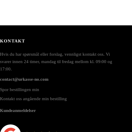
KONTAKT
Hvis du har spørsmål eller forslag, vennligst kontakt oss. Vi
svarer innen 24 timer, mandag til fredag mellom kl. 09:00 og
17:00.
contact@urkasse-no.com
Spor bestillingen min
Kontakt oss angående min bestilling
Kundeanmeldelser