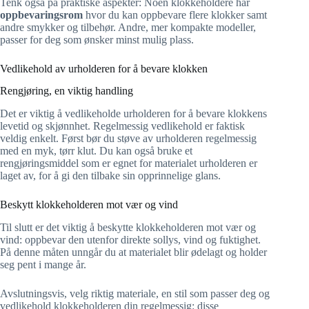
Tenk også på praktiske aspekter: Noen klokkeholdere har
oppbevaringsrom
hvor du kan oppbevare flere klokker samt
andre smykker og tilbehør. Andre, mer kompakte modeller,
passer for deg som ønsker minst mulig plass.
Vedlikehold av urholderen for å bevare klokken
Rengjøring, en viktig handling
Det er viktig å vedlikeholde urholderen for å bevare klokkens
levetid og skjønnhet. Regelmessig vedlikehold er faktisk
veldig enkelt. Først bør du støve av urholderen regelmessig
med en myk, tørr klut. Du kan også bruke et
rengjøringsmiddel som er egnet for materialet urholderen er
laget av, for å gi den tilbake sin opprinnelige glans.
Beskytt klokkeholderen mot vær og vind
Til slutt er det viktig å beskytte klokkeholderen mot vær og
vind: oppbevar den utenfor direkte sollys, vind og fuktighet.
På denne måten unngår du at materialet blir ødelagt og holder
seg pent i mange år.
Avslutningsvis, velg riktig materiale, en stil som passer deg og
vedlikehold klokkeholderen din regelmessig: disse