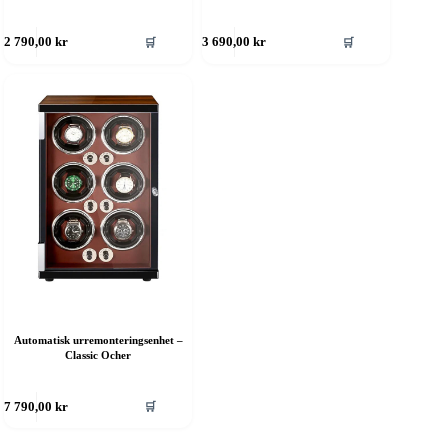
🛒
🛒
2 790,00
kr
3 690,00
kr
Automatisk urremonteringsenhet –
Classic Ocher
🛒
7 790,00
kr