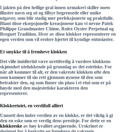
I jakten på den hellige gral innen urmakeri skiller noen
illustre navn seg ut og tilbyr begrensede eller unike
utgaver, som blir stadig mer perfeksjonerte og praktfulle.
Blant disse eksepsjonelle kreasjonene kan vi nevne Patek
Philippe Grandmaster Chime, Rolex Oyster Perpetual og
Breguet Tradition. Hver av disse
klokker
representerer en
egen verden som vil erobre hjertet til kyndige entusiaster.
Et smykke til å fremheve klokken
Det ville imidlertid være urettferdig å vurdere klokkens
skjønnhet utelukkende på grunnlag av det estetiske. For
når alt kommer til alt, er den vakreste klokken ofte den
som kommer til sin rett gjennom øynene til den som
betrakter den, og som finner sin plass i et etui som er på
høyde med den majestetiske karakteren den
representerer.
Klokkeetuiet, en verdifull alliert
Uansett den indre verdien av en klokke, er det viktig å gi
den en eske som er verdig dens prestisje. For dette er en
klokkeeske
av høy kvalitet avgjørende.
Urskrinet
er
designet for å beskytte og fremheve de vakreste