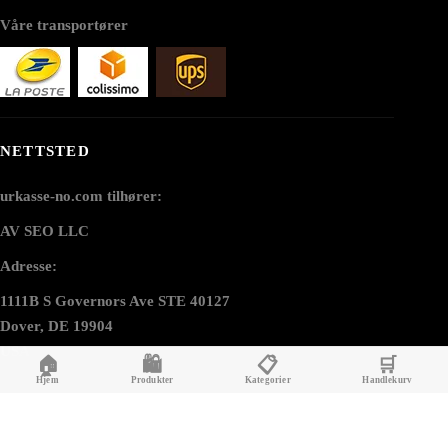
Våre transportører
NETTSTED
urkasse-no.com tilhører:
AV SEO LLC
Adresse:
1111B S Governors Ave STE 40127
Dover, DE 19904
USA
🏠
🛍️
📋
🛒
Hjem
Produkter
Kategorier
Handlekurv