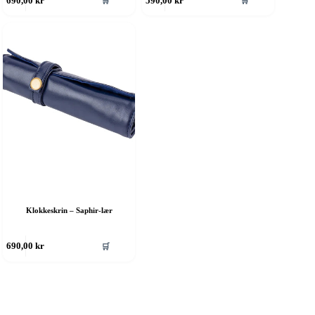
🛒
🛒
690,00
kr
590,00
kr
Klokkeskrin – Saphir-lær
🛒
690,00
kr