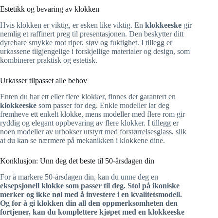
Estetikk og bevaring av klokken
Hvis klokken er viktig, er esken like viktig. En
klokkeeske
gir
nemlig et raffinert preg til presentasjonen. Den beskytter ditt
dyrebare smykke mot riper, støv og fuktighet. I tillegg er
urkassene tilgjengelige i forskjellige materialer og design, som
kombinerer praktisk og estetisk.
Urkasser tilpasset alle behov
Enten du har ett eller flere klokker, finnes det garantert en
klokkeeske
som passer for deg. Enkle modeller lar deg
fremheve ett enkelt klokke, mens modeller med flere rom gir
ryddig og elegant oppbevaring av flere klokker. I tillegg er
noen modeller av urbokser utstyrt med forstørrelsesglass, slik
at du kan se nærmere på mekanikken i klokkene dine.
Konklusjon: Unn deg det beste til 50-årsdagen din
For å markere 50-årsdagen din, kan du unne deg en
eksepsjonell klokke som passer til deg. Stol på ikoniske
merker og ikke nøl med å investere i en kvalitetsmodell.
Og for å gi klokken din all den oppmerksomheten den
fortjener, kan du komplettere kjøpet med en
klokkeeske