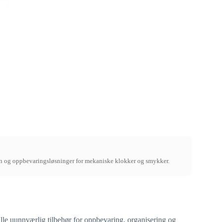
in og oppbevaringsløsninger for mekaniske klokker og smykker.
lle uunnværlig tilbehør for oppbevaring, organisering og