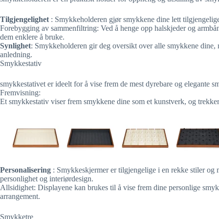
Tilgjengelighet
: Smykkeholderen gjør smykkene dine lett tilgjengelige, 
Forebygging av sammenfiltring: Ved å henge opp halskjeder og armbånd
dem enklere å bruke.
Synlighet
: Smykkeholderen gir deg oversikt over alle smykkene dine, no
anledning.
Smykkestativ
smykkestativet er ideelt for å vise frem de mest dyrebare og elegante 
Fremvisning:
Et smykkestativ viser frem smykkene dine som et kunstverk, og trekk
Personalisering
: Smykkeskjermer er tilgjengelige i en rekke stiler og m
personlighet og interiørdesign.
Allsidighet: Displayene kan brukes til å vise frem dine personlige smykke
arrangement.
Smykketre