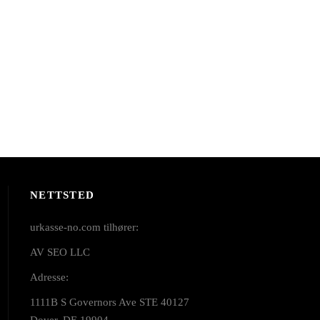
NETTSTED
urkasse-no.com tilhører:
AV SEO LLC
Adresse:
1111B S Governors Ave STE 40127
Dover, DE 19904