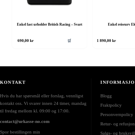
Enkel fast urholder British Racing – Svart
Enkel reiseurv E
🛒
690,00
kr
1 890,00
kr
KONTAKT
INFORMASJ
Hvis du har spørsmål eller forslag, vennligst
Blogg
kontakt oss. Vi svarer innen 24 timer, mandag
Fraktpolicy
til fredag mellom kl. 09:00 og 17:00.
Personvernpolicy
contact@urkasse-no.com
Retur- og refusjon
Spor bestillingen min
Salgs- og bruksvil