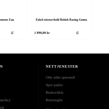
lements Eau
Enkel reiseurvhold British Racing Grønn
🛒
🛒
1 890,00
kr
ON
NETTJENESTER
Ofte stilte spørsmål
Spor pakke
Bruksvilkår
spolicy
Returregler
kår