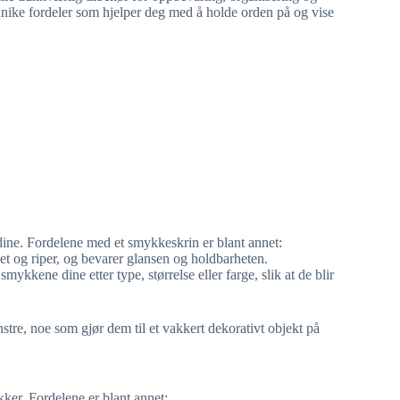
unike fordeler som hjelper deg med å holde orden på og vise
dine. Fordelene med et smykkeskrin er blant annet:
t og riper, og bevarer glansen og holdbarheten.
ykkene dine etter type, størrelse eller farge, slik at de blir
stre, noe som gjør dem til et vakkert dekorativt objekt på
ker. Fordelene er blant annet: