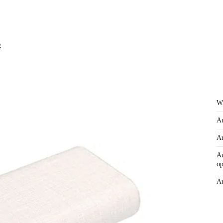
Wi
Au
Au
Au
op
Au