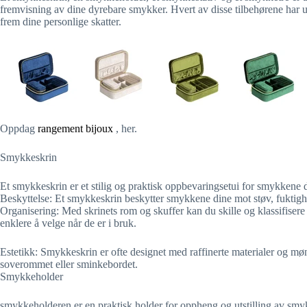
fremvisning av dine dyrebare smykker. Hvert av disse tilbehørene har 
frem dine personlige skatter.
Oppdag
rangement bijoux
, her.
Smykkeskrin
Et smykkeskrin er et stilig og praktisk oppbevaringsetui for smykkene 
Beskyttelse: Et smykkeskrin beskytter smykkene dine mot støv, fuktighe
Organisering: Med skrinets rom og skuffer kan du skille og klassifisere sm
enklere å velge når de er i bruk.
Estetikk: Smykkeskrin er ofte designet med raffinerte materialer og møn
soverommet eller sminkebordet.
Smykkeholder
smykkeholderen er en praktisk holder for oppheng og utstilling av smyk