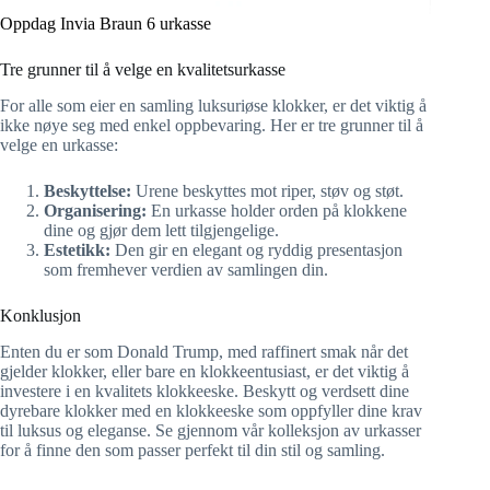
Oppdag Invia Braun 6 urkasse
Tre grunner til å velge en kvalitetsurkasse
For alle som eier en samling luksuriøse klokker, er det viktig å
ikke nøye seg med enkel oppbevaring. Her er tre grunner til å
velge en urkasse:
Beskyttelse:
Urene beskyttes mot riper, støv og støt.
Organisering:
En urkasse holder orden på klokkene
dine og gjør dem lett tilgjengelige.
Estetikk:
Den gir en elegant og ryddig presentasjon
som fremhever verdien av samlingen din.
Konklusjon
Enten du er som Donald Trump, med raffinert smak når det
gjelder klokker, eller bare en klokkeentusiast, er det viktig å
investere i en kvalitets klokkeeske. Beskytt og verdsett dine
dyrebare klokker med en klokkeeske som oppfyller dine krav
til luksus og eleganse. Se gjennom vår kolleksjon av urkasser
for å finne den som passer perfekt til din stil og samling.