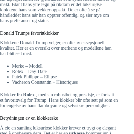
makt. Blant hans ytre tegn på rikdom er det luksuriøse
klokkene hans som vekker oppsikt. De er ofte å se på
håndleddet hans når han opptrer offentlig, og sier mye om
hans preferanser og status.
Donald Trumps favorittklokker
Klokkene Donald Trump velger, er ofte av eksepsjonell
kvalitet. Her er en oversikt over merkene og modellene han
har blitt sett med:
Merke – Modell
Rolex – Day-Date
Patek Philippe – Ellipse
Vacheron Constantin – Historiques
Klokker fra
Rolex
, med sin robusthet og prestisje, er fortsatt
et favorittvalg for Trump. Hans klokker blir ofte sett på som en
forlengelse av hans flamboyante og selvsikre personlighet.
Betydningen av en klokkeeske
Å eie en samling luksuriøse klokker krever et trygt og elegant
sted å oppbevare dem. Det er her en
urkasse
kommer inn i