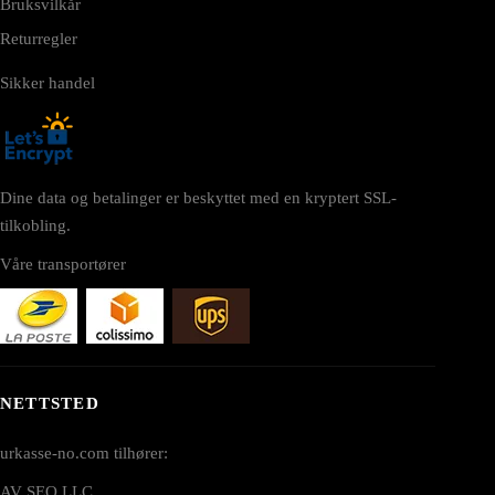
Bruksvilkår
Returregler
Sikker handel
Dine data og betalinger er beskyttet med en kryptert SSL-
tilkobling.
Våre transportører
NETTSTED
urkasse-no.com tilhører:
AV SEO LLC