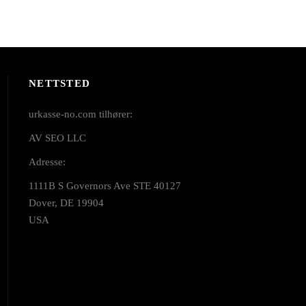
NETTSTED
urkasse-no.com tilhører:
AV SEO LLC
Adresse:
1111B S Governors Ave STE 40127
Dover, DE 19904
USA