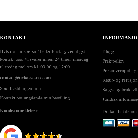
KONTAKT
INFORMASJ
Hvis du har spørsmål eller forslag, vennligst
Blogg
kontakt oss. Vi svarer innen 24 timer, mandag
Fraktpolicy
til fredag mellom kl. 09:00 og 17:00.
Personvernpolicy
contact@urkasse-no.com
Retur- og refusjon
Spor bestillingen min
Salgs- og bruksvil
Kontakt oss angående min bestilling
Juridisk informa
Kundeanmeldelser
Du kan betale me