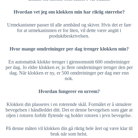
Hvordan vet jeg om klokken min har riktig størrelse?
Urmekanismer passer til alle armbånd og skiver. Hvis det er fare
for at urmekanismen er for liten, vil dette være angitt i
produktbeskrivelsen.
Hvor mange omdreininger per dag trenger klokken min?
En automatisk klokke trenger i gjennomsnitt 600 omdreininger
per dag. Jo eldre klokken er, jo flere omdreininger trenger den per
dag. Når klokken er ny, er 500 omdreininger per dag mer enn
nok.
Hvordan fungerer en urrem?
Klokken din plasseres i en roterende skål. Formålet er å simulere
bevegelsen i håndleddet ditt. Det er denne bevegelsen som gjør at
oljen i rotoren forblir flytende og holder rotoren i jevn bevegelse.
På denne måten vil klokken din gå riktig hele året og være klar til
bruk når som helst.