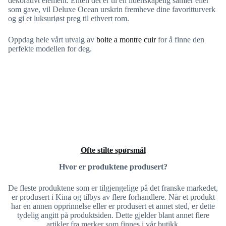
dekorativt element. Enten det er til en lidenskapelig samler eller
som gave, vil Deluxe Ocean urskrin fremheve dine favoritturverk
og gi et luksuriøst preg til ethvert rom.
Oppdag hele vårt utvalg av
boite a montre cuir
for å finne den
perfekte modellen for deg.
Ofte stilte spørsmål
Hvor er produktene produsert?
De fleste produktene som er tilgjengelige på det franske markedet,
er produsert i Kina og tilbys av flere forhandlere. Når et produkt
har en annen opprinnelse eller er produsert et annet sted, er dette
tydelig angitt på produktsiden. Dette gjelder blant annet flere
artikler fra merker som finnes i vår butikk.