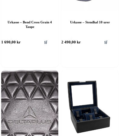
Urkasse – Bond Cross Grain 4
Urkasse – Stendhal 10 urer
Taupe
🛒
🛒
1 690,00
kr
2 490,00
kr