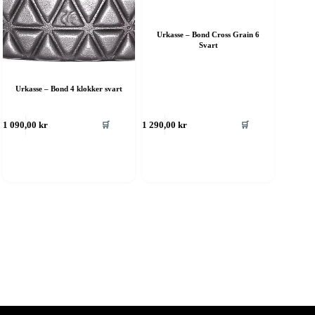
Urkasse – Bond Cross Grain 6
Svart
Urkasse – Bond 4 klokker svart
🛒
🛒
1 090,00
kr
1 290,00
kr