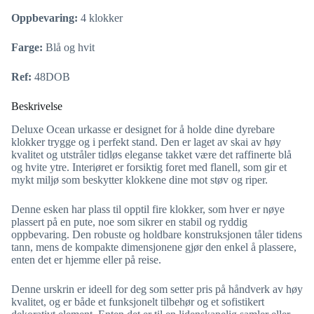
Oppbevaring:
4 klokker
Farge:
Blå og hvit
Ref:
48DOB
Beskrivelse
Deluxe Ocean urkasse er designet for å holde dine dyrebare
klokker trygge og i perfekt stand. Den er laget av skai av høy
kvalitet og utstråler tidløs eleganse takket være det raffinerte blå
og hvite ytre. Interiøret er forsiktig foret med flanell, som gir et
mykt miljø som beskytter klokkene dine mot støv og riper.
Denne esken har plass til opptil fire klokker, som hver er nøye
plassert på en pute, noe som sikrer en stabil og ryddig
oppbevaring. Den robuste og holdbare konstruksjonen tåler tidens
tann, mens de kompakte dimensjonene gjør den enkel å plassere,
enten det er hjemme eller på reise.
Denne urskrin er ideell for deg som setter pris på håndverk av høy
kvalitet, og er både et funksjonelt tilbehør og et sofistikert