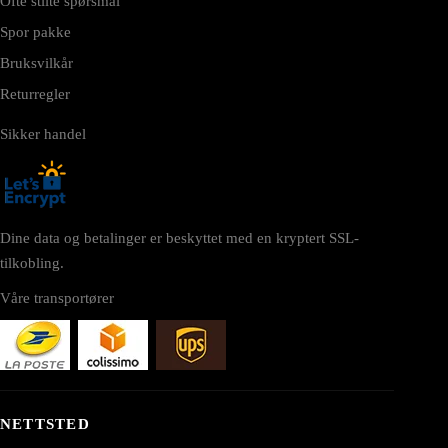
Ofte stilte spørsmål
Spor pakke
Bruksvilkår
Returregler
Sikker handel
Dine data og betalinger er beskyttet med en kryptert SSL-
tilkobling.
Våre transportører
NETTSTED