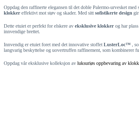
Oppdag den raffinerte elegansen til det doble Palermo-urvesket med sm
klokker
effektivt mot støv og skader. Med sitt
sofistikerte design
gir
Dette etuiet er perfekt for elskere av
eksklusive klokker
og har plass
innvendige brettet.
Innvendig er etuiet foret med det innovative stoffet
LusterLoc™
, s
langvarig beskyttelse og uovertruffen raffinement, som kombinerer fun
Oppdag vår eksklusive kolleksjon av
luksuriøs oppbevaring av klok