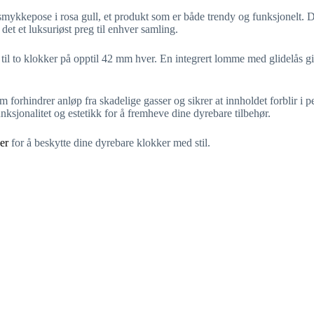
ykkepose i rosa gull, et produkt som er både trendy og funksjonelt. Det
 det et luksuriøst preg til enhver samling.
 til to klokker på opptil 42 mm hver. En integrert lomme med glidelås g
om forhindrer anløp fra skadelige gasser og sikrer at innholdet forblir i pe
ksjonalitet og estetikk for å fremheve dine dyrebare tilbehør.
ker
for å beskytte dine dyrebare klokker med stil.