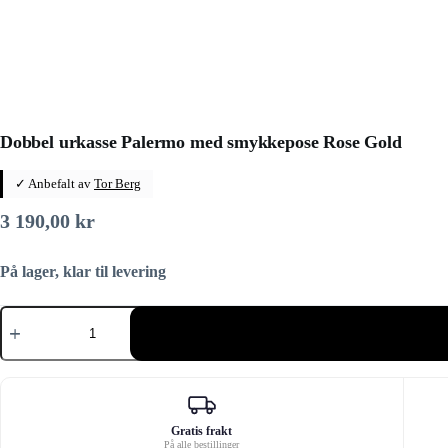
Dobbel urkasse Palermo med smykkepose Rose Gold
✓ Anbefalt av
Tor Berg
3 190,00
kr
På lager, klar til levering
Dobbel
urkasse
Palermo
med
smykkepose
Rose
Gold
antall
Gratis frakt
På alle bestillinger