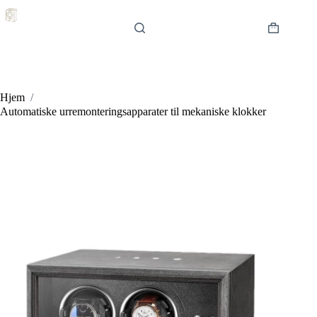
Hopp
til
innholdet
Handlekur
Hjem
/
Automatiske urremonteringsapparater til mekaniske klokker