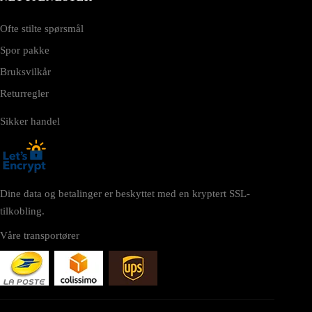
Ofte stilte spørsmål
Spor pakke
Bruksvilkår
Returregler
Sikker handel
Dine data og betalinger er beskyttet med en kryptert SSL-
tilkobling.
Våre transportører