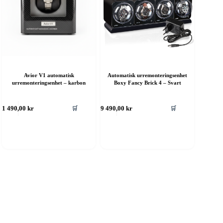
Avior V1 automatisk
Automatisk urremonteringsenhet
urremonteringsenhet – karbon
Boxy Fancy Brick 4 – Svart
🛒
🛒
1 490,00
kr
9 490,00
kr