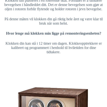
Klokken din plasseres i en roterende skål. Formålet er å simulere
bevegelsen i håndleddet ditt. Det er denne bevegelsen som gjør at
oljen i rotoren forblir flytende og holder rotoren i jevn bevegelse.
På denne måten vil klokken din gå riktig hele året og være klar til
bruk når som helst.
Hvor lenge må klokken min ligge på remonteringsenheten?
Klokken din kan stå i 12 timer om dagen. Klokkeopptrekkere er
kalibrert og programmert i henhold til hviletiden for dine
tidtakere.