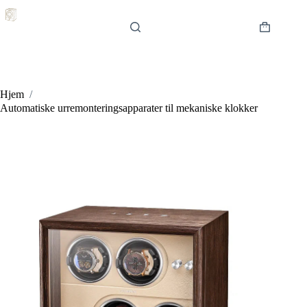
Hopp
til
innholdet
Handlekur
Hjem
/
Automatiske urremonteringsapparater til mekaniske klokker