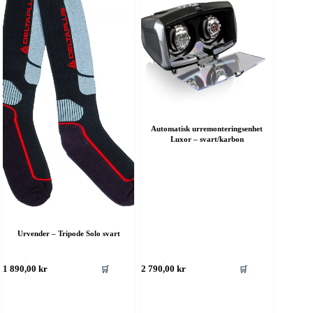
Automatisk urremonteringsenhet
Luxor – svart/karbon
Urvender – Tripode Solo svart
🛒
🛒
1 890,00
kr
2 790,00
kr