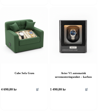
Cube Sofa Grøn
Avior V1 automatisk
urremonteringsenhet – karbon
🛒
🛒
4 690,00
kr
1 490,00
kr