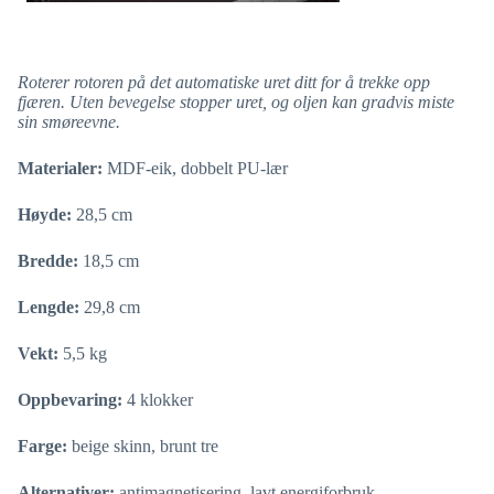
Roterer rotoren på det automatiske uret ditt for å trekke opp
fjæren. Uten bevegelse stopper uret, og oljen kan gradvis miste
sin smøreevne.
Materialer:
MDF-eik, dobbelt PU-lær
Høyde:
28,5 cm
Bredde:
18,5 cm
Lengde:
29,8 cm
Vekt:
5,5 kg
Oppbevaring:
4 klokker
Farge:
beige skinn, brunt tre
Alternativer:
antimagnetisering, lavt energiforbruk