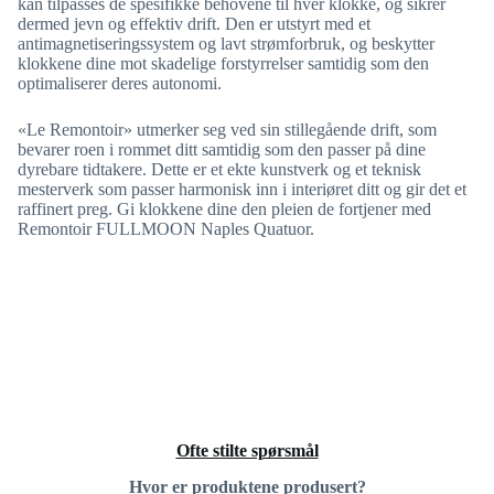
kan tilpasses de spesifikke behovene til hver klokke, og sikrer
dermed jevn og effektiv drift. Den er utstyrt med et
antimagnetiseringssystem og lavt strømforbruk, og beskytter
klokkene dine mot skadelige forstyrrelser samtidig som den
optimaliserer deres autonomi.
«Le Remontoir» utmerker seg ved sin stillegående drift, som
bevarer roen i rommet ditt samtidig som den passer på dine
dyrebare tidtakere. Dette er et ekte kunstverk og et teknisk
mesterverk som passer harmonisk inn i interiøret ditt og gir det et
raffinert preg. Gi klokkene dine den pleien de fortjener med
Remontoir FULLMOON Naples Quatuor.
Ofte stilte spørsmål
Hvor er produktene produsert?