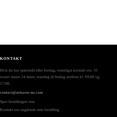
KONTAKT
Hvis du har spørsmål eller forslag, vennligst kontakt oss. Vi
svarer innen 24 timer, mandag til fredag mellom kl. 09:00 og
17:00.
contact@urkasse-no.com
Spor bestillingen min
Kontakt oss angående min bestilling