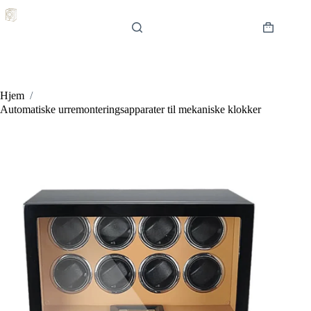
Hopp
til
innholdet
Handlekur
Hjem
/
Automatiske urremonteringsapparater til mekaniske klokker