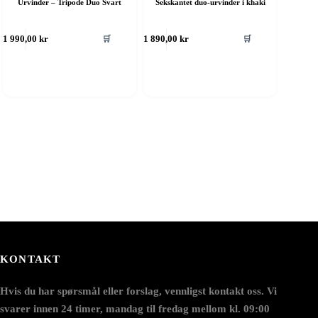
Urvinder – Tripode Duo Svart
Sekskantet duo-urvinder i khaki
🛒
🛒
1 990,00
kr
1 890,00
kr
KONTAKT
Hvis du har spørsmål eller forslag, vennligst kontakt oss. Vi
svarer innen 24 timer, mandag til fredag mellom kl. 09:00