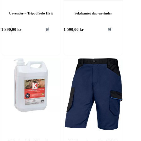
Urvender – Tripod Solo Hvit
Sekskantet duo-urvinder
🛒
🛒
1 890,00
kr
1 590,00
kr