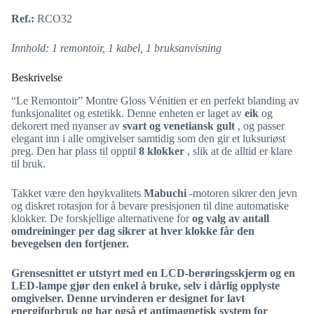
Ref.:
RCO32
Innhold: 1 remontoir, 1 kabel, 1 bruksanvisning
Beskrivelse
“Le Remontoir” Montre Gloss Vénitien er en perfekt blanding av
funksjonalitet og estetikk. Denne enheten er laget av
eik
og
dekorert med nyanser av
svart og venetiansk gult
, og passer
elegant inn i alle omgivelser samtidig som den gir et luksuriøst
preg. Den har plass til opptil
8 klokker
, slik at de alltid er klare
til bruk.
Takket være den høykvalitets
Mabuchi
-motoren sikrer den jevn
og diskret rotasjon for å bevare presisjonen til dine automatiske
klokker. De forskjellige alternativene for
og valg av antall
omdreininger per dag sikrer at hver klokke får den
bevegelsen den fortjener.
Grensesnittet er utstyrt med en
LCD-berøringsskjerm
og en
LED-lampe
gjør den enkel å bruke, selv i dårlig opplyste
omgivelser. Denne urvinderen er designet for lavt
energiforbruk og har også et
antimagnetisk system
for