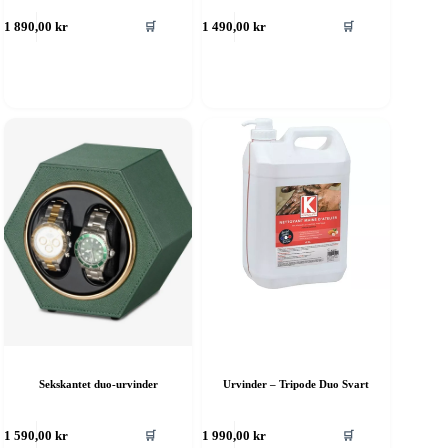
🛒
🛒
1 890,00
kr
1 490,00
kr
Sekskantet duo-urvinder
Urvinder – Tripode Duo Svart
🛒
🛒
1 590,00
kr
1 990,00
kr