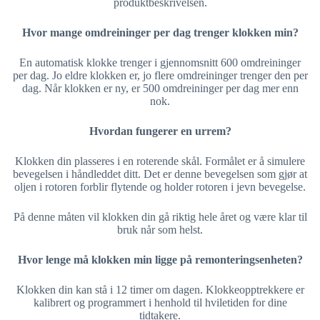
produktbeskrivelsen.
Hvor mange omdreininger per dag trenger klokken min?
En automatisk klokke trenger i gjennomsnitt 600 omdreininger
per dag. Jo eldre klokken er, jo flere omdreininger trenger den per
dag. Når klokken er ny, er 500 omdreininger per dag mer enn
nok.
Hvordan fungerer en urrem?
Klokken din plasseres i en roterende skål. Formålet er å simulere
bevegelsen i håndleddet ditt. Det er denne bevegelsen som gjør at
oljen i rotoren forblir flytende og holder rotoren i jevn bevegelse.
På denne måten vil klokken din gå riktig hele året og være klar til
bruk når som helst.
Hvor lenge må klokken min ligge på remonteringsenheten?
Klokken din kan stå i 12 timer om dagen. Klokkeopptrekkere er
kalibrert og programmert i henhold til hviletiden for dine
tidtakere.