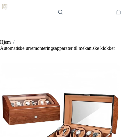
Hopp
til
innholdet
Handlekur
Hjem
/
Automatiske urremonteringsapparater til mekaniske klokker