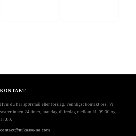
KONTAKT
Hvis du har spørsmål eller forslag, vennligst kontakt oss. Vi
svarer innen 24 timer, mandag til fredag mellom kl. 09:00 og
17:00.
contact@urkasse-no.com