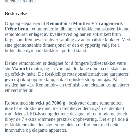
deretter i 8 timer.
Beskrivelse
Oppdag elegansen til
Remontoir 6 Montres + 7 rangements
Frêne brun
, et uunnværlig tilbehør for klokkeentusiaster. Denne
remontoiren er laget av kvalitetsved og har en sofistikert brun
farge som fremhever enhver samling av automatiske klokker. Med
sine gjennomtenkte dimensjoner er den et ypperlig valg for å
holde dine dyrebare klokker i perfekt stand.
Denne remontoiren er designet for å fungere lydløst takket være
sin
Mabuchi
motor, og tar vare på klokkene dine på en skånsom
og effektiv måte. De forskjellige rotasjonsalternativene garanterer
jevn og riktig opptrekking, slik at uønsket stopp unngås. På
utsiden har «Le Remontoir» en trefinish som elegant kompletterer
ethvert interiør.
Robust med sin
vekt på 7000 g
, beskytter denne remontoiren
ikke bare klokkene dine, men fremhever dem også i et dedikert
rom. Mens LED-lyset og det rene designet gir en moderne touch,
tilbyr de 7 ekstra rommene praktisk oppbevaring. Det er på tide å
gi klokkene dine den støtten og pleien de fortjener med dette
innovative og elegante apparatet.