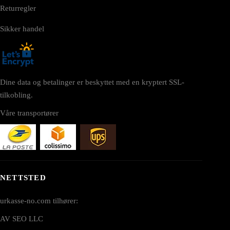
Returregler
Sikker handel
Dine data og betalinger er beskyttet med en kryptert SSL-
tilkobling.
Våre transportører
NETTSTED
urkasse-no.com tilhører:
AV SEO LLC