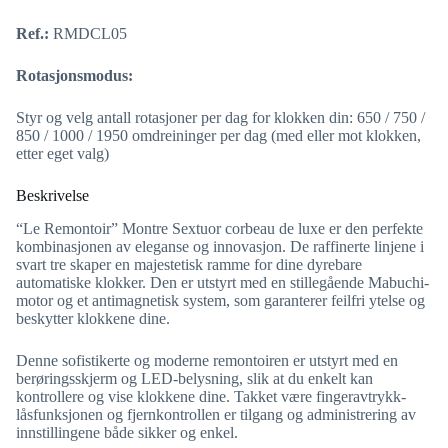
Ref.:
RMDCL05
Rotasjonsmodus:
Styr og velg antall rotasjoner per dag for klokken din: 650 / 750 /
850 / 1000 / 1950 omdreininger per dag (med eller mot klokken,
etter eget valg)
Beskrivelse
“Le Remontoir” Montre Sextuor corbeau de luxe er den perfekte
kombinasjonen av eleganse og innovasjon. De raffinerte linjene i
svart tre skaper en majestetisk ramme for dine dyrebare
automatiske klokker. Den er utstyrt med en stillegående Mabuchi-
motor og et antimagnetisk system, som garanterer feilfri ytelse og
beskytter klokkene dine.
Denne sofistikerte og moderne remontoiren er utstyrt med en
berøringsskjerm og LED-belysning, slik at du enkelt kan
kontrollere og vise klokkene dine. Takket være fingeravtrykk-
låsfunksjonen og fjernkontrollen er tilgang og administrering av
innstillingene både sikker og enkel.