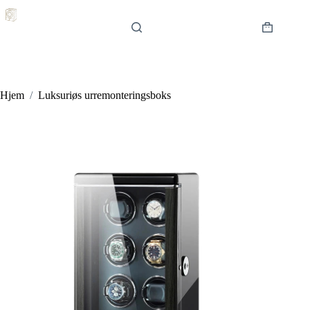
Hopp
til
innholdet
Handlekur
Hjem
/
Luksuriøs urremonteringsboks