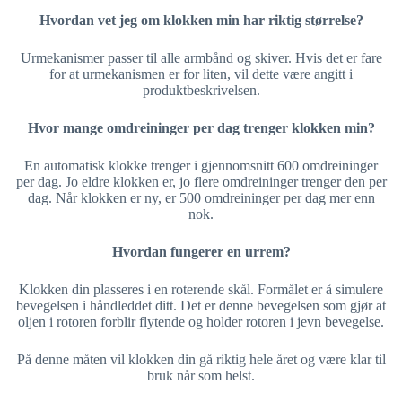
Hvordan vet jeg om klokken min har riktig størrelse?
Urmekanismer passer til alle armbånd og skiver. Hvis det er fare
for at urmekanismen er for liten, vil dette være angitt i
produktbeskrivelsen.
Hvor mange omdreininger per dag trenger klokken min?
En automatisk klokke trenger i gjennomsnitt 600 omdreininger
per dag. Jo eldre klokken er, jo flere omdreininger trenger den per
dag. Når klokken er ny, er 500 omdreininger per dag mer enn
nok.
Hvordan fungerer en urrem?
Klokken din plasseres i en roterende skål. Formålet er å simulere
bevegelsen i håndleddet ditt. Det er denne bevegelsen som gjør at
oljen i rotoren forblir flytende og holder rotoren i jevn bevegelse.
På denne måten vil klokken din gå riktig hele året og være klar til
bruk når som helst.