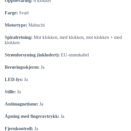
Oppbevaring:
6 klokker
Farge:
Svart
Motortype:
Mabuchi
Spiralretning:
Mot klokken, med klokken, mot klokken + med
klokken
Strømforsyning (inkludert):
EU-strømkabel
Berøringsskjerm:
Ja
LED-lys:
Ja
Stille:
Ja
Antimagnetisme:
Ja
Åpning med fingeravtrykk:
Ja
Fjernkontroll:
Ja