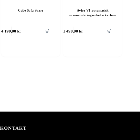
Cube Sofa Svart
Avior V1 automatisk
urremonteringsenhet – karbon
🛒
🛒
4 190,00
kr
1 490,00
kr
KONTAKT