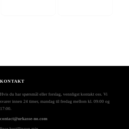
KONTAKT
Hvis du har spørsmål eller forslag, vennligst kontakt oss. Vi
svarer innen 24 timer, mandag til fredag mellom kl. 09:00 og
17:00.
contact@urkasse-no.com
Spor bestillingen min