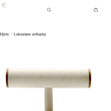
Hopp
til
innholdet
Handlekur
Hjem
/
Luksuriøse urdisplay