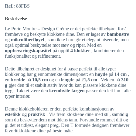
Ref.:
88FBS
Beskrivelse
Le Porte Montre – Design Crème er det perfekte tilbehøret for å
fremheve og beskytte klokkene dine. Den er laget av
bambustre
og
mikrofiberfløyel
, som ikke bare gir et elegant utseende, men
også optimal beskyttelse mot støv og riper. Med en
oppbevaringskapasitet
på opptil
4 klokker
, kombinerer den
funksjonalitet og raffinement.
Dette tilbehøret er designet for å passe perfekt til alle typer
klokker og har gjennomtenkte dimensjoner: en
høyde
på
14 cm
,
en
bredde
på
10,5 cm
og en
lengde
på
21,5 cm
. Vekten på
310
g
gjør den til et stabilt stativ hvor du kan plassere klokkene dine
trygt. Takket være den
kremhvite fargen
passer den lett inn i alle
typer interiør.
Denne klokkeholderen er den perfekte kombinasjonen av
estetikk
og
praktisk
. Vis frem klokkene dine med stil, samtidig
som du beskytter dem mot tidens tann. Forvandle rommet ditt og
gi det et tidløst, elegant preg. Den T-formede designen fremhever
favorittklokkene dine på beste måte.