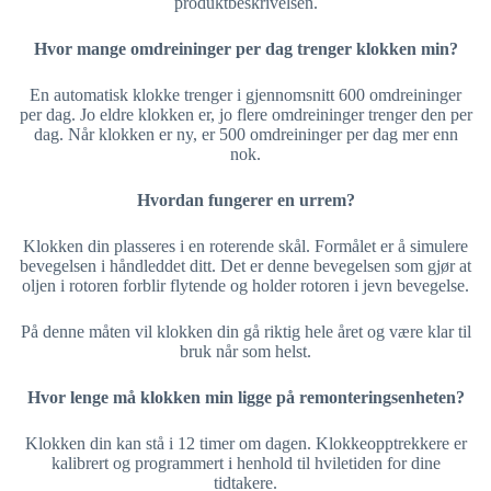
produktbeskrivelsen.
Hvor mange omdreininger per dag trenger klokken min?
En automatisk klokke trenger i gjennomsnitt 600 omdreininger
per dag. Jo eldre klokken er, jo flere omdreininger trenger den per
dag. Når klokken er ny, er 500 omdreininger per dag mer enn
nok.
Hvordan fungerer en urrem?
Klokken din plasseres i en roterende skål. Formålet er å simulere
bevegelsen i håndleddet ditt. Det er denne bevegelsen som gjør at
oljen i rotoren forblir flytende og holder rotoren i jevn bevegelse.
På denne måten vil klokken din gå riktig hele året og være klar til
bruk når som helst.
Hvor lenge må klokken min ligge på remonteringsenheten?
Klokken din kan stå i 12 timer om dagen. Klokkeopptrekkere er
kalibrert og programmert i henhold til hviletiden for dine
tidtakere.