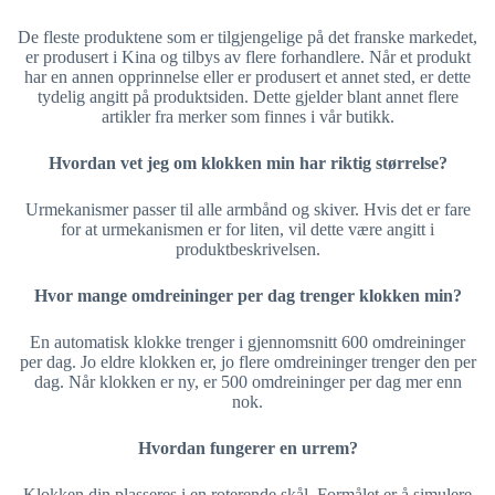
De fleste produktene som er tilgjengelige på det franske markedet,
er produsert i Kina og tilbys av flere forhandlere. Når et produkt
har en annen opprinnelse eller er produsert et annet sted, er dette
tydelig angitt på produktsiden. Dette gjelder blant annet flere
artikler fra merker som finnes i vår butikk.
Hvordan vet jeg om klokken min har riktig størrelse?
Urmekanismer passer til alle armbånd og skiver. Hvis det er fare
for at urmekanismen er for liten, vil dette være angitt i
produktbeskrivelsen.
Hvor mange omdreininger per dag trenger klokken min?
En automatisk klokke trenger i gjennomsnitt 600 omdreininger
per dag. Jo eldre klokken er, jo flere omdreininger trenger den per
dag. Når klokken er ny, er 500 omdreininger per dag mer enn
nok.
Hvordan fungerer en urrem?
Klokken din plasseres i en roterende skål. Formålet er å simulere