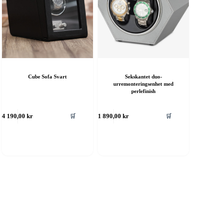
Cube Sofa Svart
Sekskantet duo-
urremonteringsenhet med
perlefinish
🛒
🛒
4 190,00
kr
1 890,00
kr