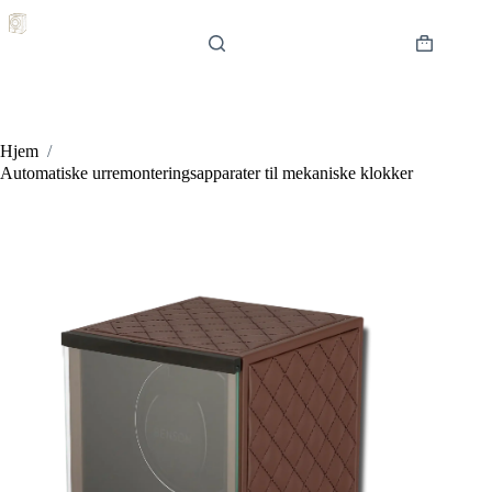
Hopp
til
innholdet
Handlekur
Hjem
/
Automatiske urremonteringsapparater til mekaniske klokker