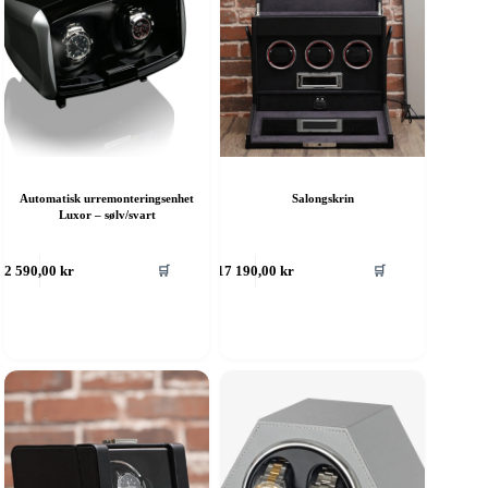
Automatisk urremonteringsenhet
Salongskrin
Luxor – sølv/svart
🛒
🛒
2 590,00
kr
17 190,00
kr