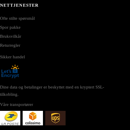
NETTJENESTER
Ofte stilte spørsmål
Spor pakke
Bruksvilkår
Returregler
Sikker handel
Dine data og betalinger er beskyttet med en kryptert SSL-
tilkobling.
Våre transportører