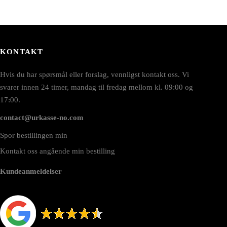
KONTAKT
Hvis du har spørsmål eller forslag, vennligst kontakt oss. Vi
svarer innen 24 timer, mandag til fredag mellom kl. 09:00 og
17:00.
contact@urkasse-no.com
Spor bestillingen min
Kontakt oss angående min bestilling
Kundeanmeldelser