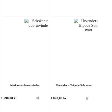
Sekskantet duo-urvinder
Urvender – Tripode Solo svart
🛒
🛒
1 590,00
kr
1 890,00
kr