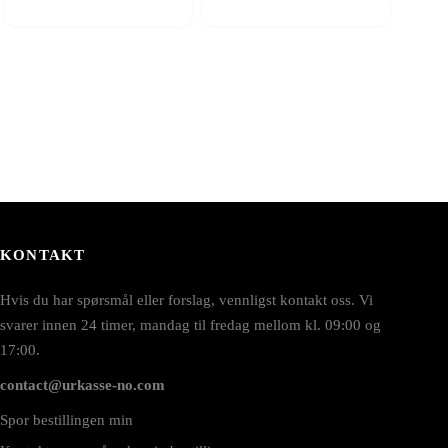
KONTAKT
Hvis du har spørsmål eller forslag, vennligst kontakt oss. Vi
svarer innen 24 timer, mandag til fredag mellom kl. 09:00 og
17:00.
contact@urkasse-no.com
Spor bestillingen min