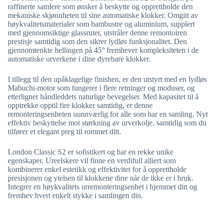
raffinerte samlere som ønsker å beskytte og opprettholde den
mekaniske skjønnheten til sine automatiske klokker. Omgitt av
høykvalitetsmaterialer som bambustre og aluminium, supplert
med gjennomsiktige glassruter, utstråler denne remontoiren
prestisje samtidig som den sikrer lydløs funksjonalitet. Den
gjennomtenkte hellingen på 45° fremhever kompleksiteten i de
automatiske urverkene i dine dyrebare klokker.
I tillegg til den upåklagelige finishen, er den utstyrt med en lydløs
Mabuchi-motor som fungerer i flere retninger og moduser, og
etterligner håndleddets naturlige bevegelser. Med kapasitet til å
opptrekke opptil fire klokker samtidig, er denne
remonteringsenheten uunnværlig for alle som har en samling. Nyt
effektiv beskyttelse mot størkning av urverkolje, samtidig som du
tilfører et elegant preg til rommet ditt.
London Classic S2 er sofistikert og har en rekke unike
egenskaper. Ureelskere vil finne en verdifull alliert som
kombinerer enkel estetikk og effektivitet for å opprettholde
presisjonen og ytelsen til klokkene dine når de ikke er i bruk.
Integrer en høykvalitets urremonteringsenhet i hjemmet ditt og
fremhev hvert enkelt stykke i samlingen din.