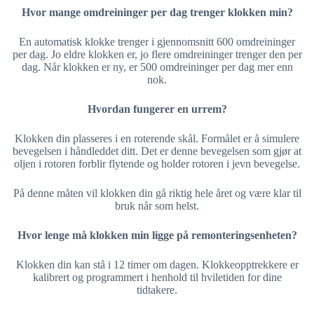
Hvor mange omdreininger per dag trenger klokken min?
En automatisk klokke trenger i gjennomsnitt 600 omdreininger
per dag. Jo eldre klokken er, jo flere omdreininger trenger den per
dag. Når klokken er ny, er 500 omdreininger per dag mer enn
nok.
Hvordan fungerer en urrem?
Klokken din plasseres i en roterende skål. Formålet er å simulere
bevegelsen i håndleddet ditt. Det er denne bevegelsen som gjør at
oljen i rotoren forblir flytende og holder rotoren i jevn bevegelse.
På denne måten vil klokken din gå riktig hele året og være klar til
bruk når som helst.
Hvor lenge må klokken min ligge på remonteringsenheten?
Klokken din kan stå i 12 timer om dagen. Klokkeopptrekkere er
kalibrert og programmert i henhold til hviletiden for dine
tidtakere.