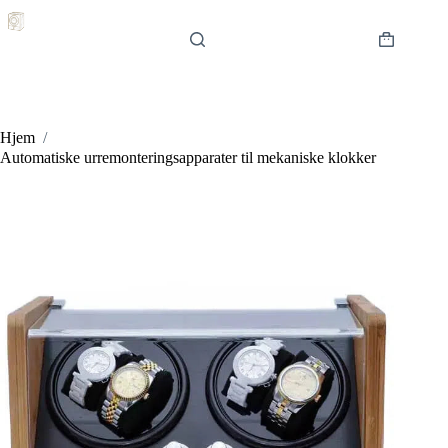
Hopp
til
innholdet
Handlekur
Hjem
/
Automatiske urremonteringsapparater til mekaniske klokker