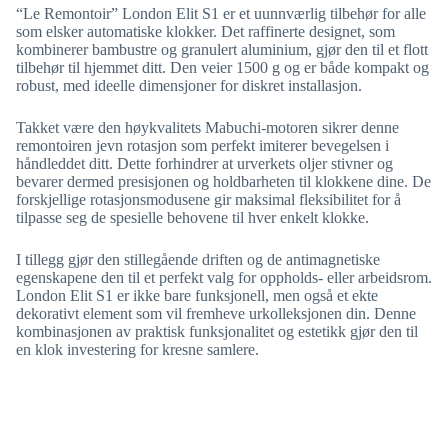
“Le Remontoir” London Elit S1 er et uunnværlig tilbehør for alle
som elsker automatiske klokker. Det raffinerte designet, som
kombinerer bambustre og granulert aluminium, gjør den til et flott
tilbehør til hjemmet ditt. Den veier 1500 g og er både kompakt og
robust, med ideelle dimensjoner for diskret installasjon.
Takket være den høykvalitets Mabuchi-motoren sikrer denne
remontoiren jevn rotasjon som perfekt imiterer bevegelsen i
håndleddet ditt. Dette forhindrer at urverkets oljer stivner og
bevarer dermed presisjonen og holdbarheten til klokkene dine. De
forskjellige rotasjonsmodusene gir maksimal fleksibilitet for å
tilpasse seg de spesielle behovene til hver enkelt klokke.
I tillegg gjør den stillegående driften og de antimagnetiske
egenskapene den til et perfekt valg for oppholds- eller arbeidsrom.
London Elit S1 er ikke bare funksjonell, men også et ekte
dekorativt element som vil fremheve urkolleksjonen din. Denne
kombinasjonen av praktisk funksjonalitet og estetikk gjør den til
en klok investering for kresne samlere.