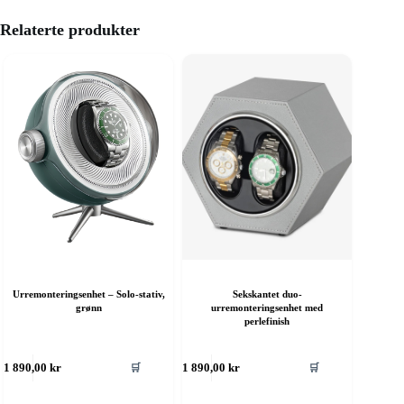
Relaterte produkter
Urremonteringsenhet – Solo-stativ,
Sekskantet duo-
grønn
urremonteringsenhet med
perlefinish
🛒
🛒
1 890,00
kr
1 890,00
kr