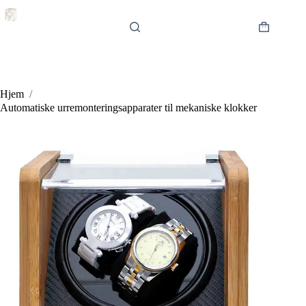
Hopp
til
innholdet
Handlekur
Hjem
/
Automatiske urremonteringsapparater til mekaniske klokker