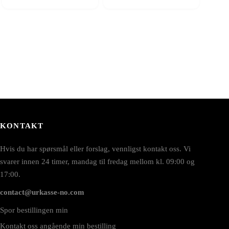
KONTAKT
Hvis du har spørsmål eller forslag, vennligst kontakt oss. Vi
svarer innen 24 timer, mandag til fredag mellom kl. 09:00 og
17:00.
contact@urkasse-no.com
Spor bestillingen min
Kontakt oss angående min bestilling