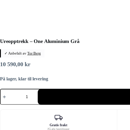
Ureopptrekk – One Aluminium Grå
✓ Anbefalt av
Tor Berg
10 590,00
kr
På lager, klar til levering
Ureopptrekk
-
One
Aluminium
Grå
antall
Gratis frakt
På alle bestillinger