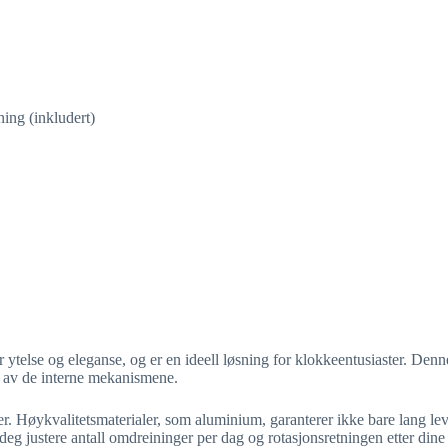
ing (inkludert)
lse og eleganse, og er en ideell løsning for klokkeentusiaster. Denne
 av de interne mekanismene.
er. Høykvalitetsmaterialer, som aluminium, garanterer ikke bare lang le
eg justere antall omdreininger per dag og rotasjonsretningen etter dine 