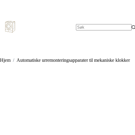
Hopp
til
innholdet
Ingen
resultater
Hjem
/
Automatiske urremonteringsapparater til mekaniske klokker