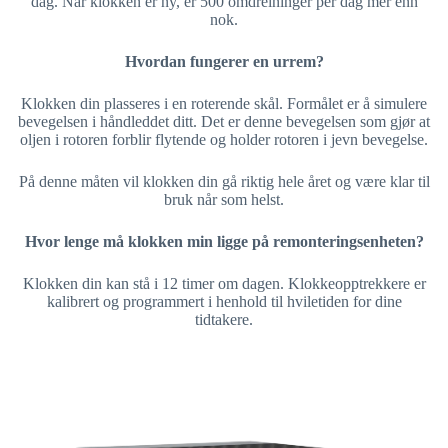
dag. Når klokken er ny, er 500 omdreininger per dag mer enn
nok.
Hvordan fungerer en urrem?
Klokken din plasseres i en roterende skål. Formålet er å simulere
bevegelsen i håndleddet ditt. Det er denne bevegelsen som gjør at
oljen i rotoren forblir flytende og holder rotoren i jevn bevegelse.
På denne måten vil klokken din gå riktig hele året og være klar til
bruk når som helst.
Hvor lenge må klokken min ligge på remonteringsenheten?
Klokken din kan stå i 12 timer om dagen. Klokkeopptrekkere er
kalibrert og programmert i henhold til hviletiden for dine
tidtakere.