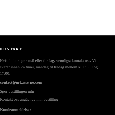
KONTAKT
Hvis du har spørsmål eller forslag, vennligst kontakt oss. Vi
svarer innen 24 timer, mandag til fredag mellom kl. 09:00 og
17:00.
contact@urkasse-no.com
Spor bestillingen min
Kontakt oss angående min bestilling
Kundeanmeldelser