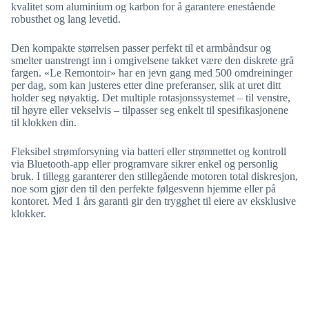
kvalitet som aluminium og karbon for å garantere enestående
robusthet og lang levetid.
Den kompakte størrelsen passer perfekt til et armbåndsur og
smelter uanstrengt inn i omgivelsene takket være den diskrete grå
fargen. «Le Remontoir» har en jevn gang med 500 omdreininger
per dag, som kan justeres etter dine preferanser, slik at uret ditt
holder seg nøyaktig. Det multiple rotasjonssystemet – til venstre,
til høyre eller vekselvis – tilpasser seg enkelt til spesifikasjonene
til klokken din.
Fleksibel strømforsyning via batteri eller strømnettet og kontroll
via Bluetooth-app eller programvare sikrer enkel og personlig
bruk. I tillegg garanterer den stillegående motoren total diskresjon,
noe som gjør den til den perfekte følgesvenn hjemme eller på
kontoret. Med 1 års garanti gir den trygghet til eiere av eksklusive
klokker.