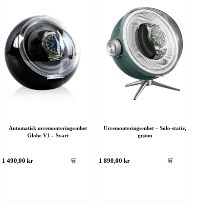
Automatisk urremonteringsenhet
Urremonteringsenhet – Solo-stativ,
Globe V1 – Svart
grønn
🛒
🛒
1 490,00
kr
1 890,00
kr