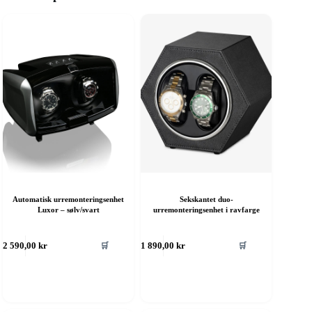
Automatisk urremonteringsenhet
Sekskantet duo-
Luxor – sølv/svart
urremonteringsenhet i ravfarge
🛒
🛒
2 590,00
kr
1 890,00
kr