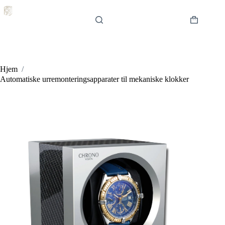
Hopp
til
innholdet
Handlekur
Hjem
/
Automatiske urremonteringsapparater til mekaniske klokker