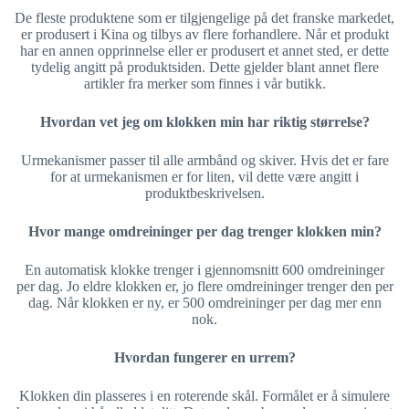
De fleste produktene som er tilgjengelige på det franske markedet,
er produsert i Kina og tilbys av flere forhandlere. Når et produkt
har en annen opprinnelse eller er produsert et annet sted, er dette
tydelig angitt på produktsiden. Dette gjelder blant annet flere
artikler fra merker som finnes i vår butikk.
Hvordan vet jeg om klokken min har riktig størrelse?
Urmekanismer passer til alle armbånd og skiver. Hvis det er fare
for at urmekanismen er for liten, vil dette være angitt i
produktbeskrivelsen.
Hvor mange omdreininger per dag trenger klokken min?
En automatisk klokke trenger i gjennomsnitt 600 omdreininger
per dag. Jo eldre klokken er, jo flere omdreininger trenger den per
dag. Når klokken er ny, er 500 omdreininger per dag mer enn
nok.
Hvordan fungerer en urrem?
Klokken din plasseres i en roterende skål. Formålet er å simulere