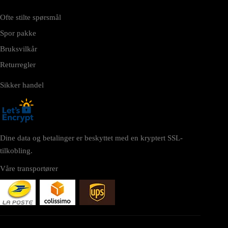
Ofte stilte spørsmål
Spor pakke
Bruksvilkår
Returregler
Sikker handel
Dine data og betalinger er beskyttet med en kryptert SSL-
tilkobling.
Våre transportører