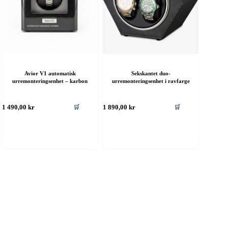
Avior V1 automatisk
Sekskantet duo-
urremonteringsenhet – karbon
urremonteringsenhet i ravfarge
🛒
🛒
1 490,00
kr
1 890,00
kr