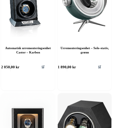
Automatisk urremonteringsenhet
Urremonteringsenhet – Solo-stativ,
Castor – Karbon
grønn
🛒
🛒
2 050,00
kr
1 890,00
kr