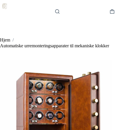
Hopp
til
innholdet
Handlekur
Hjem
/
Automatiske urremonteringsapparater til mekaniske klokker