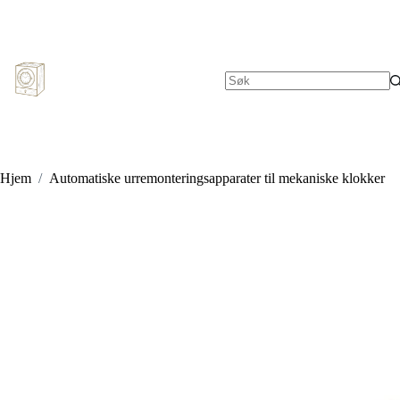
Hopp
til
innholdet
Ingen
resultater
Hjem
/
Automatiske urremonteringsapparater til mekaniske klokker