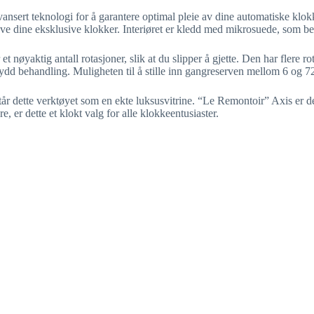
ert teknologi for å garantere optimal pleie av dine automatiske klokk
heve dine eksklusive klokker. Interiøret er kledd med mikrosuede, som b
 nøyaktig antall rotasjoner, slik at du slipper å gjette. Den har flere ro
ydd behandling. Muligheten til å stille inn gangreserven mellom 6 og 72
r dette verktøyet som en ekte luksusvitrine. “Le Remontoir” Axis er de
, er dette et klokt valg for alle klokkeentusiaster.