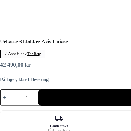
Urkasse 6 klokker Axis Cuivre
✓ Anbefalt av
Tor Berg
42 490,00
kr
På lager, klar til levering
Urkasse
6
klokker
Axis
Cuivre
antall
Gratis frakt
På alle bestillinger