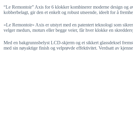
“Le Remontoir” Axis for 6 klokker kombinerer moderne design og avans
kobberbelagt, gir den et enkelt og robust utseende, ideelt for å frem
«Le Remontoir» Axis er utstyrt med en patentert teknologi som sikrer et
velger medurs, moturs eller begge veier, får hver klokke en skredders
Med en bakgrunnsbelyst LCD-skjerm og et sikkert glassdeksel fremstå
med sin nøyaktige finish og velprøvde effektivitet. Verdsatt av kjennere