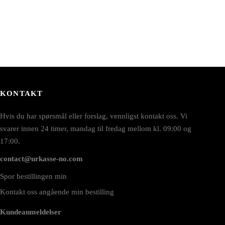
KONTAKT
Hvis du har spørsmål eller forslag, vennligst kontakt oss. Vi
svarer innen 24 timer, mandag til fredag mellom kl. 09:00 og
17:00.
contact@urkasse-no.com
Spor bestillingen min
Kontakt oss angående min bestilling
Kundeanmeldelser