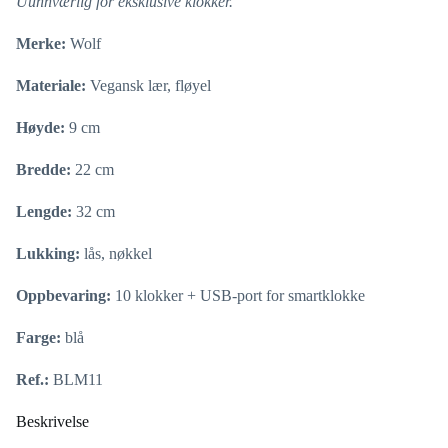
Uunnværlig for eksklusive klokker.
Merke:
Wolf
Materiale:
Vegansk lær, fløyel
Høyde:
9 cm
Bredde:
22 cm
Lengde:
32 cm
Lukking:
lås, nøkkel
Oppbevaring:
10 klokker + USB-port for smartklokke
Farge:
blå
Ref.:
BLM11
Beskrivelse