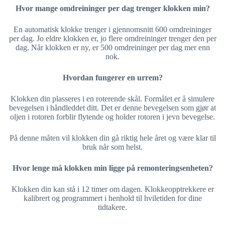
Hvor mange omdreininger per dag trenger klokken min?
En automatisk klokke trenger i gjennomsnitt 600 omdreininger
per dag. Jo eldre klokken er, jo flere omdreininger trenger den per
dag. Når klokken er ny, er 500 omdreininger per dag mer enn
nok.
Hvordan fungerer en urrem?
Klokken din plasseres i en roterende skål. Formålet er å simulere
bevegelsen i håndleddet ditt. Det er denne bevegelsen som gjør at
oljen i rotoren forblir flytende og holder rotoren i jevn bevegelse.
På denne måten vil klokken din gå riktig hele året og være klar til
bruk når som helst.
Hvor lenge må klokken min ligge på remonteringsenheten?
Klokken din kan stå i 12 timer om dagen. Klokkeopptrekkere er
kalibrert og programmert i henhold til hviletiden for dine
tidtakere.