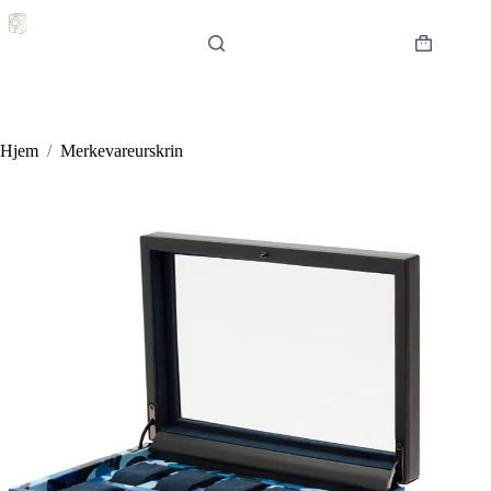
Hopp
til
innholdet
Handlekur
Hjem
/
Merkevareurskrin