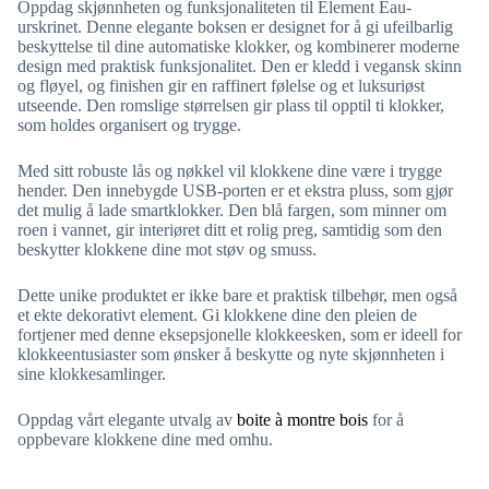
Oppdag skjønnheten og funksjonaliteten til Element Eau-
urskrinet. Denne elegante boksen er designet for å gi ufeilbarlig
beskyttelse til dine automatiske klokker, og kombinerer moderne
design med praktisk funksjonalitet. Den er kledd i vegansk skinn
og fløyel, og finishen gir en raffinert følelse og et luksuriøst
utseende. Den romslige størrelsen gir plass til opptil ti klokker,
som holdes organisert og trygge.
Med sitt robuste lås og nøkkel vil klokkene dine være i trygge
hender. Den innebygde USB-porten er et ekstra pluss, som gjør
det mulig å lade smartklokker. Den blå fargen, som minner om
roen i vannet, gir interiøret ditt et rolig preg, samtidig som den
beskytter klokkene dine mot støv og smuss.
Dette unike produktet er ikke bare et praktisk tilbehør, men også
et ekte dekorativt element. Gi klokkene dine den pleien de
fortjener med denne eksepsjonelle klokkeesken, som er ideell for
klokkeentusiaster som ønsker å beskytte og nyte skjønnheten i
sine klokkesamlinger.
Oppdag vårt elegante utvalg av
boite à montre bois
for å
oppbevare klokkene dine med omhu.