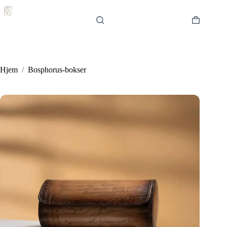
Hopp
til
innholdet
Handlekur
Hjem
/
Bosphorus-bokser