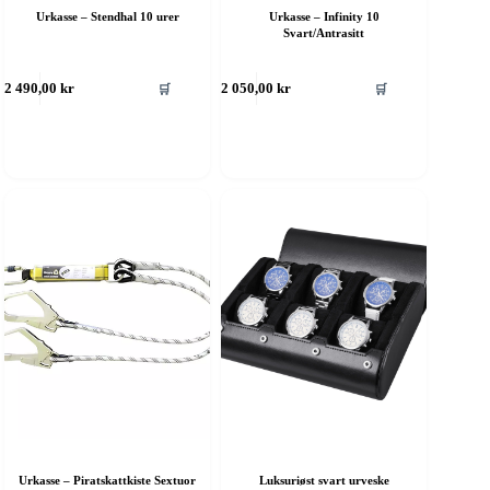
Urkasse – Stendhal 10 urer
Urkasse – Infinity 10
Svart/Antrasitt
🛒
🛒
2 490,00
kr
2 050,00
kr
Urkasse – Piratskattkiste Sextuor
Luksuriøst svart urveske