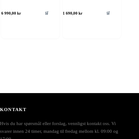
🛒
🛒
6 990,00
kr
1 690,00
kr
KONTAKT
Hvis du har spørsmål eller forslag, vennligst kontakt oss. Vi
svarer innen 24 timer, mandag til fredag mellom kl. 09:00 og
17:00.