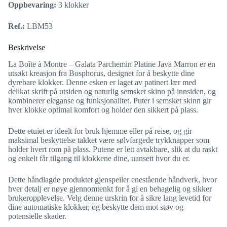
Oppbevaring:
3 klokker
Ref.:
LBM53
Beskrivelse
La Boîte à Montre – Galata Parchemin Platine Java Marron er en
utsøkt kreasjon fra Bosphorus, designet for å beskytte dine
dyrebare klokker. Denne esken er laget av patinert lær med
delikat skrift på utsiden og naturlig semsket skinn på innsiden, og
kombinerer eleganse og funksjonalitet. Puter i semsket skinn gir
hver klokke optimal komfort og holder den sikkert på plass.
Dette etuiet er ideelt for bruk hjemme eller på reise, og gir
maksimal beskyttelse takket være sølvfargede trykknapper som
holder hvert rom på plass. Putene er lett avtakbare, slik at du raskt
og enkelt får tilgang til klokkene dine, uansett hvor du er.
Dette håndlagde produktet gjenspeiler enestående håndverk, hvor
hver detalj er nøye gjennomtenkt for å gi en behagelig og sikker
brukeropplevelse. Velg denne urskrin for å sikre lang levetid for
dine automatiske klokker, og beskytte dem mot støv og
potensielle skader.