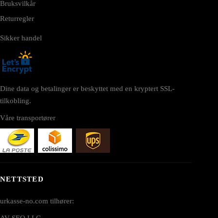
Bruksvilkår
Returregler
Sikker handel
Dine data og betalinger er beskyttet med en kryptert SSL-
tilkobling.
Våre transportører
NETTSTED
urkasse-no.com tilhører:
AV SEO LLC