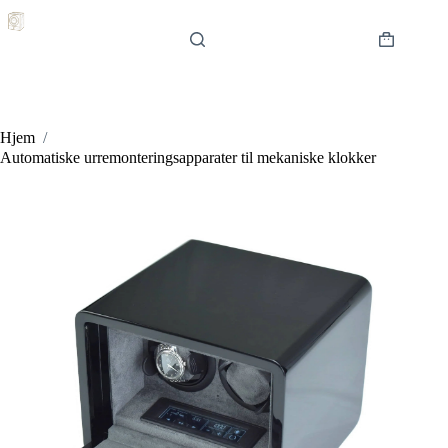
Hopp
til
innholdet
Handlekur
Hjem
/
Automatiske urremonteringsapparater til mekaniske klokker