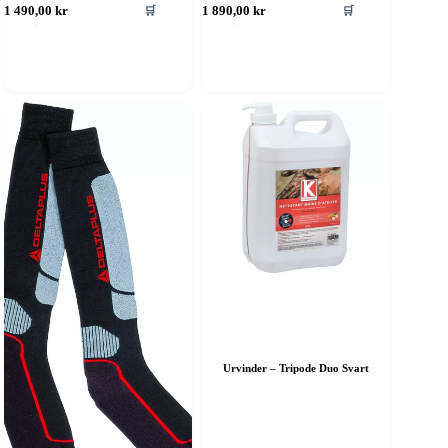
🛒
🛒
1 490,00
kr
1 890,00
kr
Urvinder – Tripode Duo Svart