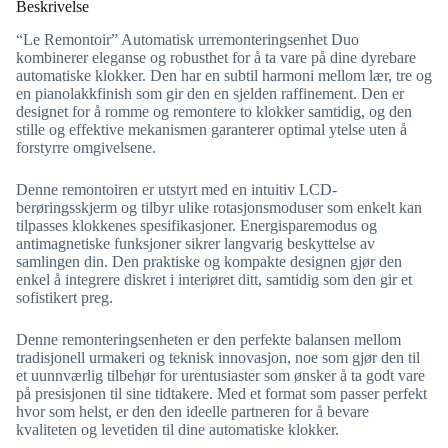
Beskrivelse
“Le Remontoir” Automatisk urremonteringsenhet Duo
kombinerer eleganse og robusthet for å ta vare på dine dyrebare
automatiske klokker. Den har en subtil harmoni mellom lær, tre og
en pianolakkfinish som gir den en sjelden raffinement. Den er
designet for å romme og remontere to klokker samtidig, og den
stille og effektive mekanismen garanterer optimal ytelse uten å
forstyrre omgivelsene.
Denne remontoiren er utstyrt med en intuitiv LCD-
berøringsskjerm og tilbyr ulike rotasjonsmoduser som enkelt kan
tilpasses klokkenes spesifikasjoner. Energisparemodus og
antimagnetiske funksjoner sikrer langvarig beskyttelse av
samlingen din. Den praktiske og kompakte designen gjør den
enkel å integrere diskret i interiøret ditt, samtidig som den gir et
sofistikert preg.
Denne remonteringsenheten er den perfekte balansen mellom
tradisjonell urmakeri og teknisk innovasjon, noe som gjør den til
et uunnværlig tilbehør for urentusiaster som ønsker å ta godt vare
på presisjonen til sine tidtakere. Med et format som passer perfekt
hvor som helst, er den den ideelle partneren for å bevare
kvaliteten og levetiden til dine automatiske klokker.