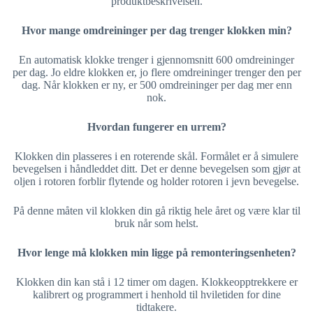
produktbeskrivelsen.
Hvor mange omdreininger per dag trenger klokken min?
En automatisk klokke trenger i gjennomsnitt 600 omdreininger
per dag. Jo eldre klokken er, jo flere omdreininger trenger den per
dag. Når klokken er ny, er 500 omdreininger per dag mer enn
nok.
Hvordan fungerer en urrem?
Klokken din plasseres i en roterende skål. Formålet er å simulere
bevegelsen i håndleddet ditt. Det er denne bevegelsen som gjør at
oljen i rotoren forblir flytende og holder rotoren i jevn bevegelse.
På denne måten vil klokken din gå riktig hele året og være klar til
bruk når som helst.
Hvor lenge må klokken min ligge på remonteringsenheten?
Klokken din kan stå i 12 timer om dagen. Klokkeopptrekkere er
kalibrert og programmert i henhold til hviletiden for dine
tidtakere.