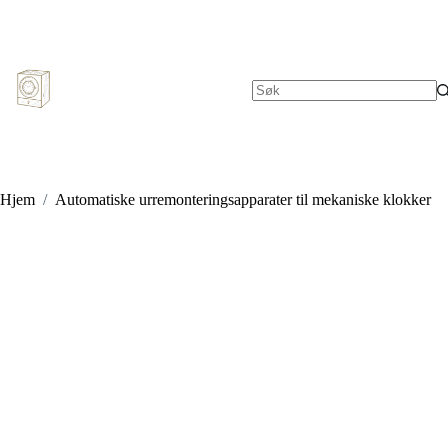
Hopp
til
innholdet
Ingen
resultater
Hjem
/
Automatiske urremonteringsapparater til mekaniske klokker