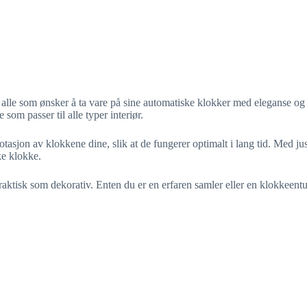
le som ønsker å ta vare på sine automatiske klokker med eleganse og p
 som passer til alle typer interiør.
asjon av klokkene dine, slik at de fungerer optimalt i lang tid. Med just
ke klokke.
ke praktisk som dekorativ. Enten du er en erfaren samler eller en klok