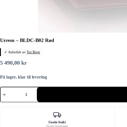
Urrem – BLDC-B02 Rød
✓ Anbefalt av
Tor Berg
5 490,00
kr
På lager, klar til levering
Urrem
-
BLDC-
B02
Rød
antall
Gratis frakt
På alle bestillinger