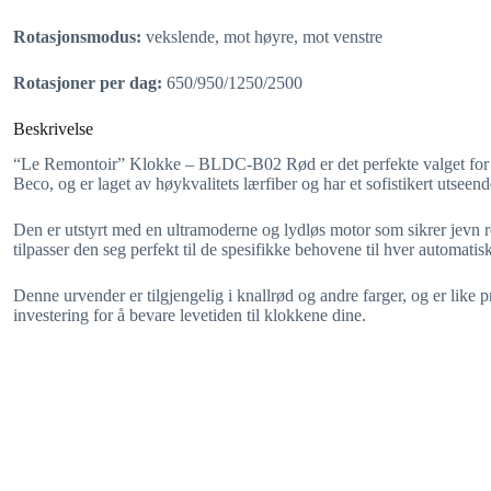
Rotasjonsmodus:
vekslende, mot høyre, mot venstre
Rotasjoner per dag:
650/950/1250/2500
Beskrivelse
“Le Remontoir” Klokke – BLDC-B02 Rød er det perfekte valget for al
Beco, og er laget av høykvalitets lærfiber og har et sofistikert utseende
Den er utstyrt med en ultramoderne og lydløs motor som sikrer jevn rot
tilpasser den seg perfekt til de spesifikke behovene til hver automatis
Denne urvender er tilgjengelig i knallrød og andre farger, og er li
investering for å bevare levetiden til klokkene dine.