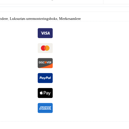
ndere
,
Luksuriøs urremonteringsboks
,
Merkesamlere