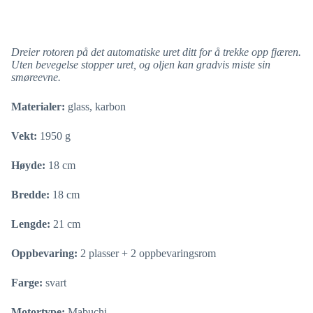
Dreier rotoren på det automatiske uret ditt for å trekke opp fjæren.
Uten bevegelse stopper uret, og oljen kan gradvis miste sin
smøreevne.
Materialer:
glass, karbon
Vekt:
1950 g
Høyde:
18 cm
Bredde:
18 cm
Lengde:
21 cm
Oppbevaring:
2 plasser + 2 oppbevaringsrom
Farge:
svart
Motortype:
Mabuchi