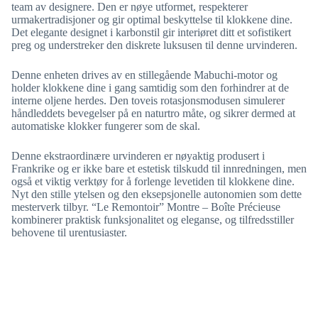
team av designere. Den er nøye utformet, respekterer
urmakertradisjoner og gir optimal beskyttelse til klokkene dine.
Det elegante designet i karbonstil gir interiøret ditt et sofistikert
preg og understreker den diskrete luksusen til denne urvinderen.
Denne enheten drives av en stillegående Mabuchi-motor og
holder klokkene dine i gang samtidig som den forhindrer at de
interne oljene herdes. Den toveis rotasjonsmodusen simulerer
håndleddets bevegelser på en naturtro måte, og sikrer dermed at
automatiske klokker fungerer som de skal.
Denne ekstraordinære urvinderen er nøyaktig produsert i
Frankrike og er ikke bare et estetisk tilskudd til innredningen, men
også et viktig verktøy for å forlenge levetiden til klokkene dine.
Nyt den stille ytelsen og den eksepsjonelle autonomien som dette
mesterverk tilbyr. “Le Remontoir” Montre – Boîte Précieuse
kombinerer praktisk funksjonalitet og eleganse, og tilfredsstiller
behovene til urentusiaster.