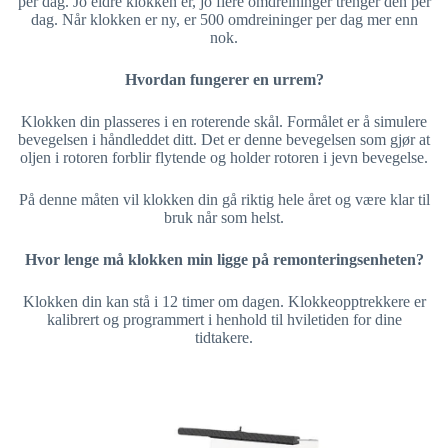
per dag. Jo eldre klokken er, jo flere omdreininger trenger den per
dag. Når klokken er ny, er 500 omdreininger per dag mer enn
nok.
Hvordan fungerer en urrem?
Klokken din plasseres i en roterende skål. Formålet er å simulere
bevegelsen i håndleddet ditt. Det er denne bevegelsen som gjør at
oljen i rotoren forblir flytende og holder rotoren i jevn bevegelse.
På denne måten vil klokken din gå riktig hele året og være klar til
bruk når som helst.
Hvor lenge må klokken min ligge på remonteringsenheten?
Klokken din kan stå i 12 timer om dagen. Klokkeopptrekkere er
kalibrert og programmert i henhold til hviletiden for dine
tidtakere.