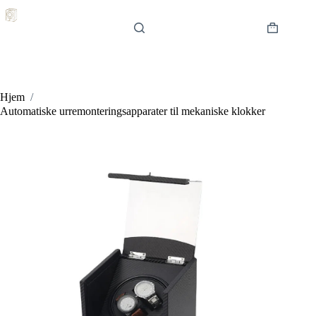
Hopp
til
innholdet
Handlekur
Hjem
/
Automatiske urremonteringsapparater til mekaniske klokker