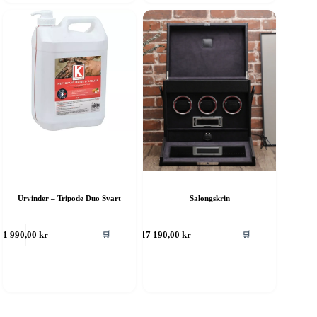
Urvinder – Tripode Duo Svart
Salongskrin
🛒
🛒
1 990,00
kr
17 190,00
kr