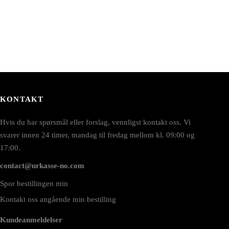
KONTAKT
Hvis du har spørsmål eller forslag, vennligst kontakt oss. Vi
svarer innen 24 timer, mandag til fredag mellom kl. 09:00 og
17:00.
contact@urkasse-no.com
Spor bestillingen min
Kontakt oss angående min bestilling
Kundeanmeldelser