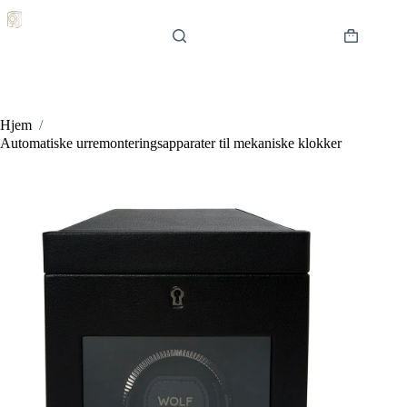
Hopp
til
innholdet
Handlekur
Hjem
/
Automatiske urremonteringsapparater til mekaniske klokker