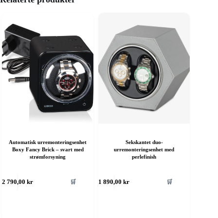
Automatisk urremonteringsenhet
Sekskantet duo-
Boxy Fancy Brick – svart med
urremonteringsenhet med
strømforsyning
perlefinish
🛒
🛒
2 790,00
kr
1 890,00
kr