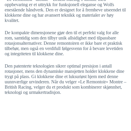
oppbevaring er et uttrykk for funksjonell eleganse og Wolfs
enestående håndverk. Den er designet for å fremheve utseendet til
klokkene dine og har avansert teknikk og materialer av høy
kvalitet.
De kompakte dimensjonene gjør den til et perfekt valg for alle
rom, samtidig som den tilbyr unik allsidighet med tilpassbare
rotasjonsalternativer. Denne remontoiren er ikke bare et praktisk
tilbehør, men også en verdifull følgesvenn for å bevare levetiden
og integriteten til klokkene dine.
Den patenterte teknologien sikrer optimal presisjon i antall
rotasjoner, mens den dynamiske mansjetten holder klokkene dine
trygt på plass. Gi klokkene dine et luksuriøst hjem med denne
uunnværlige urvinderen. Når du velger «Le Remontoir» Montre –
British Racing, velger du et produkt som kombinerer skjønnhet,
teknologi og urmakertradisjon.