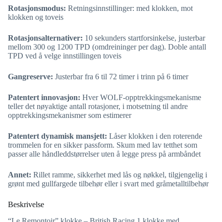
Rotasjonsmodus:
Retningsinnstillinger: med klokken, mot
klokken og toveis
Rotasjonsalternativer:
10 sekunders startforsinkelse, justerbar
mellom 300 og 1200 TPD (omdreininger per dag). Doble antall
TPD ved å velge innstillingen toveis
Gangreserve:
Justerbar fra 6 til 72 timer i trinn på 6 timer
Patentert innovasjon:
Hver WOLF-opptrekkingsmekanisme
teller det nøyaktige antall rotasjoner, i motsetning til andre
opptrekkingsmekanismer som estimerer
Patentert dynamisk mansjett:
Låser klokken i den roterende
trommelen for en sikker passform. Skum med lav tetthet som
passer alle håndleddstørrelser uten å legge press på armbåndet
Annet:
Rillet ramme, sikkerhet med lås og nøkkel, tilgjengelig i
grønt med gullfargede tilbehør eller i svart med gråmetalltilbehør
Beskrivelse
“Le Remontoir” klokke – British Racing 1 klokke med