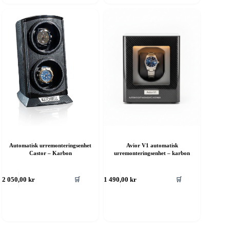
Automatisk urremonteringsenhet
Avior V1 automatisk
Castor – Karbon
urremonteringsenhet – karbon
🛒
🛒
2 050,00
kr
1 490,00
kr