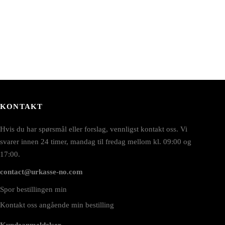
KONTAKT
Hvis du har spørsmål eller forslag, vennligst kontakt oss. Vi
svarer innen 24 timer, mandag til fredag mellom kl. 09:00 og
17:00.
contact@urkasse-no.com
Spor bestillingen min
Kontakt oss angående min bestilling
Kundeanmeldelser