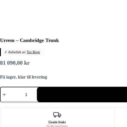
Urrem – Cambridge Trunk
✓ Anbefalt av
Tor Berg
81 090,00
kr
På lager, klar til levering
Urrem
-
Cambridge
Trunk
antall
Gratis frakt
På alle bestillinger