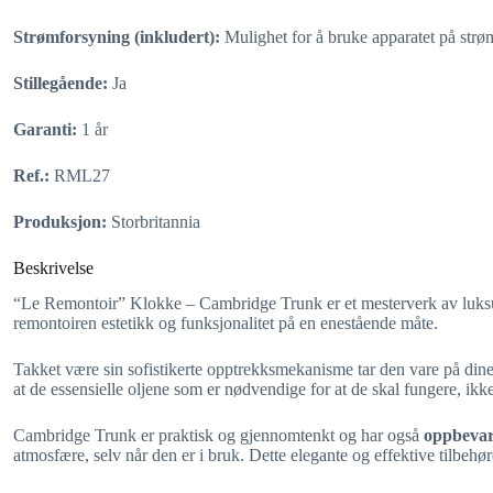
Strømforsyning (inkludert):
Mulighet for å bruke apparatet på strø
Stillegående:
Ja
Garanti:
1 år
Ref.:
RML27
Produksjon:
Storbritannia
Beskrivelse
“Le Remontoir” Klokke – Cambridge Trunk er et mesterverk av luksus o
remontoiren estetikk og funksjonalitet på en enestående måte.
Takket være sin sofistikerte opptrekksmekanisme tar den vare på din
at de essensielle oljene som er nødvendige for at de skal fungere, ikke
Cambridge Trunk er praktisk og gjennomtenkt og har også
oppbeva
atmosfære, selv når den er i bruk. Dette elegante og effektive tilbehøre