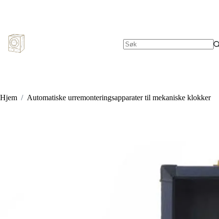
Hopp
til
innholdet
Ingen
resultater
Hjem
/
Automatiske urremonteringsapparater til mekaniske klokker