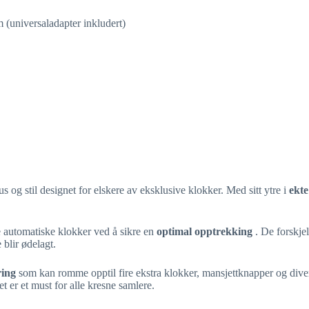
m (universaladapter inkludert)
g stil designet for elskere av eksklusive klokker. Med sitt ytre i
ekt
e automatiske klokker ved å sikre en
optimal opptrekking
. De forskje
 blir ødelagt.
ring
som kan romme opptil fire ekstra klokker, mansjettknapper og div
t er et must for alle kresne samlere.