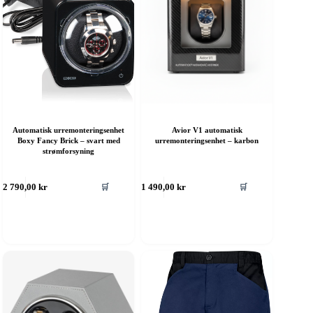
Automatisk urremonteringsenhet
Avior V1 automatisk
Boxy Fancy Brick – svart med
urremonteringsenhet – karbon
strømforsyning
🛒
🛒
2 790,00
kr
1 490,00
kr