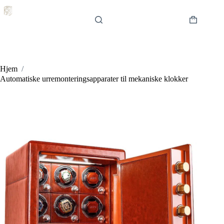
Hopp
til
innholdet
Handlekur
Hjem
/
Automatiske urremonteringsapparater til mekaniske klokker