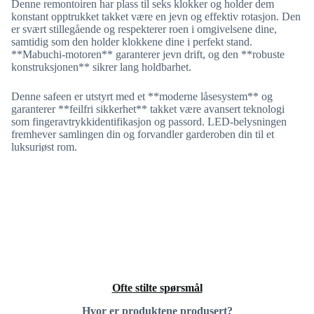
Denne remontoiren har plass til seks klokker og holder dem
konstant opptrukket takket være en jevn og effektiv rotasjon. Den
er svært stillegående og respekterer roen i omgivelsene dine,
samtidig som den holder klokkene dine i perfekt stand.
**Mabuchi-motoren** garanterer jevn drift, og den **robuste
konstruksjonen** sikrer lang holdbarhet.
Denne safeen er utstyrt med et **moderne låsesystem** og
garanterer **feilfri sikkerhet** takket være avansert teknologi
som fingeravtrykkidentifikasjon og passord. LED-belysningen
fremhever samlingen din og forvandler garderoben din til et
luksuriøst rom.
Ofte stilte spørsmål
Hvor er produktene produsert?