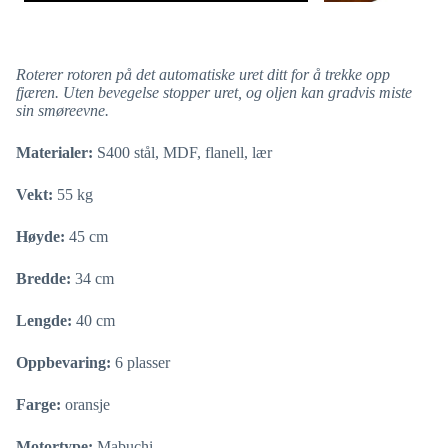
Roterer rotoren på det automatiske uret ditt for å trekke opp
fjæren. Uten bevegelse stopper uret, og oljen kan gradvis miste
sin smøreevne.
Materialer:
S400 stål, MDF, flanell, lær
Vekt:
55 kg
Høyde:
45 cm
Bredde:
34 cm
Lengde:
40 cm
Oppbevaring:
6 plasser
Farge:
oransje
Motortype:
Mabuchi