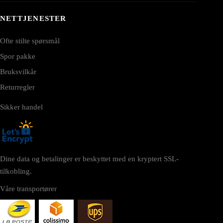
NETTJENESTER
Ofte stilte spørsmål
Spor pakke
Bruksvilkår
Returregler
Sikker handel
Dine data og betalinger er beskyttet med en kryptert SSL-
tilkobling.
Våre transportører