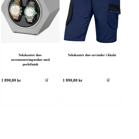
Sekskantet duo-
Sekskantet duo-urvinder i khaki
urremonteringsenhet med
perlefinish
🛒
🛒
1 890,00
kr
1 890,00
kr