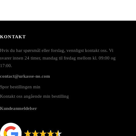
KONTAKT
Hvis du har spørsmål eller forslag, vennligst kontakt oss. Vi
svarer innen 24 timer, mandag til fredag mellom kl. 09:00 og
17:00.
contact@urkasse-no.com
Spor bestillingen min
Kontakt oss angående min bestilling
Kundeanmeldelser