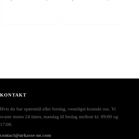
KONTAKT
Hvis du har spørsmål eller forslag, vennligst kontakt oss. Vi
svarer innen 24 timer, mandag til fredag mellom kl. 09:00 og
17:00.
contact@urkasse-no.com