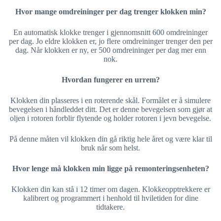
Hvor mange omdreininger per dag trenger klokken min?
En automatisk klokke trenger i gjennomsnitt 600 omdreininger
per dag. Jo eldre klokken er, jo flere omdreininger trenger den per
dag. Når klokken er ny, er 500 omdreininger per dag mer enn
nok.
Hvordan fungerer en urrem?
Klokken din plasseres i en roterende skål. Formålet er å simulere
bevegelsen i håndleddet ditt. Det er denne bevegelsen som gjør at
oljen i rotoren forblir flytende og holder rotoren i jevn bevegelse.
På denne måten vil klokken din gå riktig hele året og være klar til
bruk når som helst.
Hvor lenge må klokken min ligge på remonteringsenheten?
Klokken din kan stå i 12 timer om dagen. Klokkeopptrekkere er
kalibrert og programmert i henhold til hviletiden for dine
tidtakere.