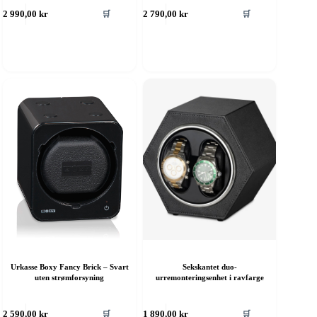
🛒
🛒
2 990,00
kr
2 790,00
kr
Urkasse Boxy Fancy Brick – Svart
Sekskantet duo-
uten strømforsyning
urremonteringsenhet i ravfarge
🛒
🛒
2 590,00
kr
1 890,00
kr