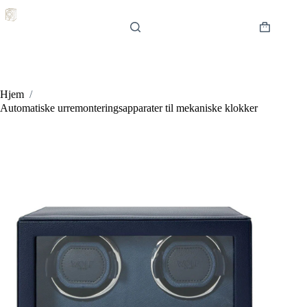
Hopp
til
innholdet
Handlekur
Hjem
/
Automatiske urremonteringsapparater til mekaniske klokker