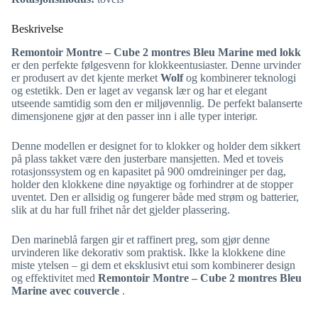
Beskrivelse
Remontoir Montre – Cube 2 montres Bleu Marine med lokk
er den perfekte følgesvenn for klokkeentusiaster. Denne urvinder
er produsert av det kjente merket
Wolf
og kombinerer teknologi
og estetikk. Den er laget av vegansk lær og har et elegant
utseende samtidig som den er miljøvennlig. De perfekt balanserte
dimensjonene gjør at den passer inn i alle typer interiør.
Denne modellen er designet for to klokker og holder dem sikkert
på plass takket være den justerbare mansjetten. Med et toveis
rotasjonssystem og en kapasitet på 900 omdreininger per dag,
holder den klokkene dine nøyaktige og forhindrer at de stopper
uventet. Den er allsidig og fungerer både med strøm og batterier,
slik at du har full frihet når det gjelder plassering.
Den marineblå fargen gir et raffinert preg, som gjør denne
urvinderen like dekorativ som praktisk. Ikke la klokkene dine
miste ytelsen – gi dem et eksklusivt etui som kombinerer design
og effektivitet med
Remontoir Montre – Cube 2 montres Bleu
Marine avec couvercle
.