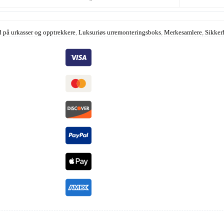
d på urkasser og opptrekkere
,
Luksuriøs urremonteringsboks
,
Merkesamlere
,
Sikker