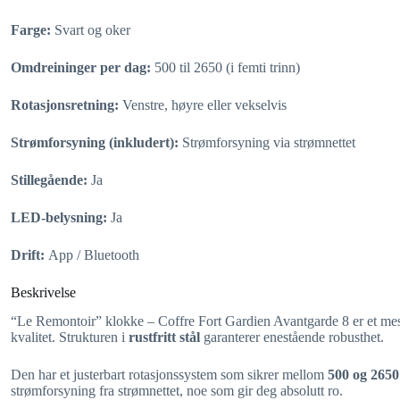
Farge:
Svart og oker
Omdreininger per dag:
500 til 2650 (i femti trinn)
Rotasjonsretning:
Venstre, høyre eller vekselvis
Strømforsyning (inkludert):
Strømforsyning via strømnettet
Stillegående:
Ja
LED-belysning:
Ja
Drift:
App / Bluetooth
Beskrivelse
“Le Remontoir” klokke – Coffre Fort Gardien Avantgarde 8 er et mes
kvalitet. Strukturen i
rustfritt stål
garanterer enestående robusthet.
Den har et justerbart rotasjonssystem som sikrer mellom
500 og 265
strømforsyning fra strømnettet, noe som gir deg absolutt ro.