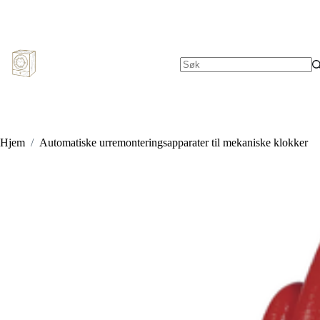
Hopp
til
innholdet
Ingen
resultater
Hjem
/
Automatiske urremonteringsapparater til mekaniske klokker