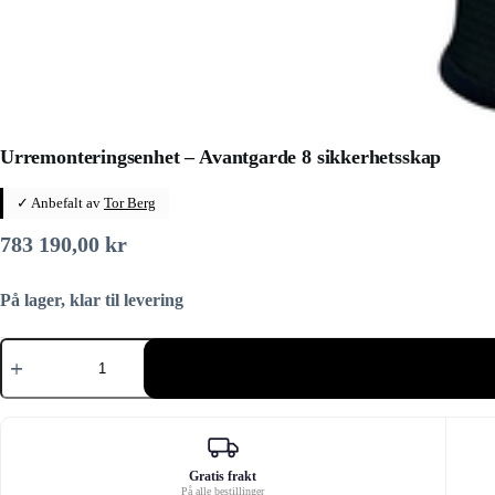
Urremonteringsenhet – Avantgarde 8 sikkerhetsskap
✓ Anbefalt av
Tor Berg
783 190,00
kr
På lager, klar til levering
Urremonteringsenhet
–
Avantgarde
8
sikkerhetsskap
antall
Gratis frakt
På alle bestillinger