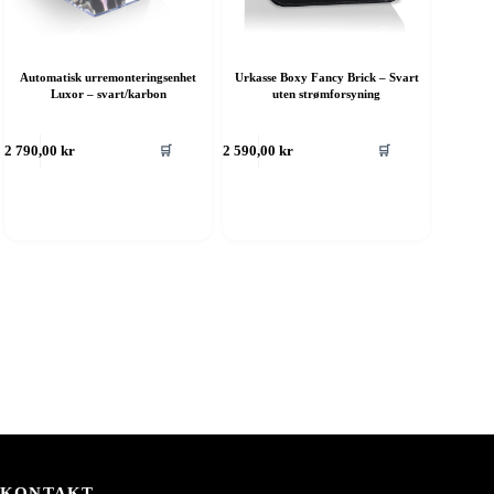
Automatisk urremonteringsenhet
Urkasse Boxy Fancy Brick – Svart
Luxor – svart/karbon
uten strømforsyning
🛒
🛒
2 790,00
kr
2 590,00
kr
KONTAKT