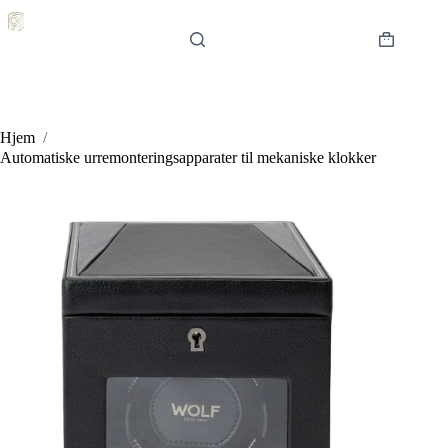
Hopp
til
innholdet
Handlekur
Hjem
/
Automatiske urremonteringsapparater til mekaniske klokker