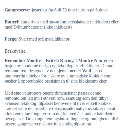
Gangreserve:
justerbar fra 6 til 72 timer i trinn på 6 timer
Batteri:
kan drives med strøm (universaladapter inkludert) eller
med D/litiumbatterier (ikke inkludert)
Farge:
Svart med grå metalltilbehør
Beskrivelse
Remontoir Montre – British Racing 1 Montre Noir
er en
fusjon av moderne design og teknologisk effektivitet. Denne
remontoiren, designet av det kjente merket
Wolf
, er et
uunnværlig tilbehør for elskere av automatiske klokker som
ønsker å opprettholde presisjonen til sine klokkesmykker.
Med sine velproporsjonerte dimensjoner passer denne
remontoiren lett inn i ethvert rom, samtidig som den tilbyr
avansert teknologi tilpasset behovene til hver enkelt klokke.
Takket være de justerbare rotasjonsalternativene, sikrer den at
klokkene dine fungerer som de skal ved å simulere håndleddets
bevegelser. De mange retningsinnstillingene og muligheten til å
justere gangreserven sikrer fullstendig tilpasning.