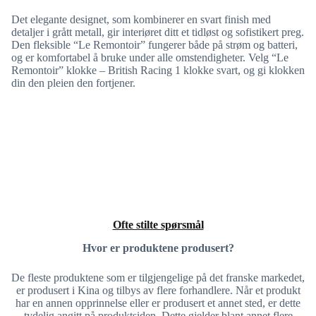
Det elegante designet, som kombinerer en svart finish med
detaljer i grått metall, gir interiøret ditt et tidløst og sofistikert preg.
Den fleksible “Le Remontoir” fungerer både på strøm og batteri,
og er komfortabel å bruke under alle omstendigheter. Velg “Le
Remontoir” klokke – British Racing 1 klokke svart, og gi klokken
din den pleien den fortjener.
Ofte stilte spørsmål
Hvor er produktene produsert?
De fleste produktene som er tilgjengelige på det franske markedet,
er produsert i Kina og tilbys av flere forhandlere. Når et produkt
har en annen opprinnelse eller er produsert et annet sted, er dette
tydelig angitt på produktsiden. Dette gjelder blant annet flere