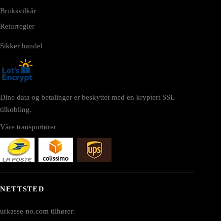
Bruksvilkår
Returregler
Sikker handel
Dine data og betalinger er beskyttet med en kryptert SSL-
tilkobling.
Våre transportører
NETTSTED
urkasse-no.com tilhører: