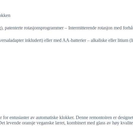
okken
g), patenterte rotasjonsprogrammer – Intermitterende rotasjon med for
ersaladapter inkludert) eller med AA-batterier – alkaliske eller litium (li
 for entusiaster av automatiske klokker. Denne remontoiren er designet
d. Det levende oransje veganske læret, kombinert med glass av høy kvalit