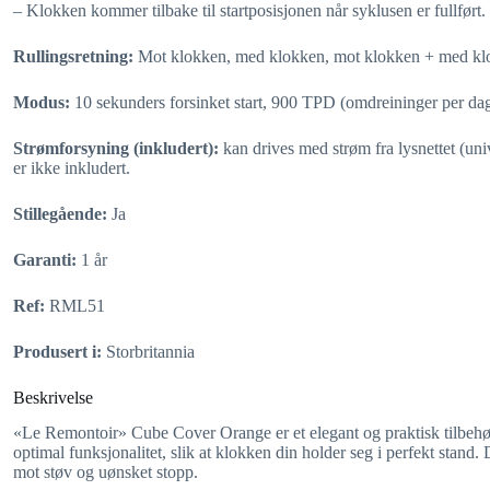
– Klokken kommer tilbake til startposisjonen når syklusen er fullført.
Rullingsretning:
Mot klokken, med klokken, mot klokken + med kl
Modus:
10 sekunders forsinket start, 900 TPD (omdreininger per da
Strømforsyning (inkludert):
kan drives med strøm fra lysnettet (univ
er ikke inkludert.
Stillegående:
Ja
Garanti:
1 år
Ref:
RML51
Produsert i:
Storbritannia
Beskrivelse
«Le Remontoir» Cube Cover Orange er et elegant og praktisk tilbehør
optimal funksjonalitet, slik at klokken din holder seg i perfekt stan
mot støv og uønsket stopp.