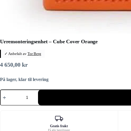
Urremonteringsenhet – Cube Cover Orange
✓ Anbefalt av
Tor Berg
4 650,00
kr
På lager, klar til levering
Urremonteringsenhet
–
Cube
Cover
Orange
antall
Gratis frakt
På alle bestillinger