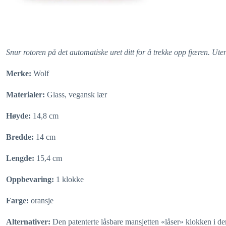
Snur rotoren på det automatiske uret ditt for å trekke opp fjæren. Uten
Merke:
Wolf
Materialer:
Glass, vegansk lær
Høyde:
14,8 cm
Bredde:
14 cm
Lengde:
15,4 cm
Oppbevaring:
1 klokke
Farge:
oransje
Alternativer:
Den patenterte låsbare mansjetten «låser» klokken i de