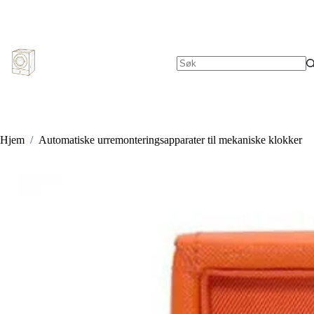
Hopp
til
innholdet
Ingen
resultater
Hjem
/
Automatiske urremonteringsapparater til mekaniske klokker