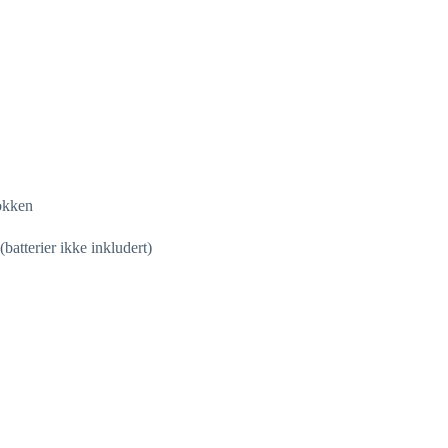
okken
atterier ikke inkludert)