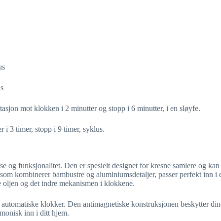
us
us
asjon mot klokken i 2 minutter og stopp i 6 minutter, i en sløyfe.
i 3 timer, stopp i 9 timer, syklus.
og funksjonalitet. Den er spesielt designet for kresne samlere og kan o
, som kombinerer bambustre og aluminiumsdetaljer, passer perfekt inn i e
re oljen og det indre mekanismen i klokkene.
r automatiske klokker. Den antimagnetiske konstruksjonen beskytter dine
monisk inn i ditt hjem.