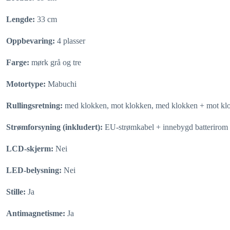
Lengde:
33 cm
Oppbevaring:
4 plasser
Farge:
mørk grå og tre
Motortype:
Mabuchi
Rullingsretning:
med klokken, mot klokken, med klokken + mot kl
Strømforsyning (inkludert):
EU-strømkabel + innebygd batterirom (b
LCD-skjerm:
Nei
LED-belysning:
Nei
Stille:
Ja
Antimagnetisme:
Ja