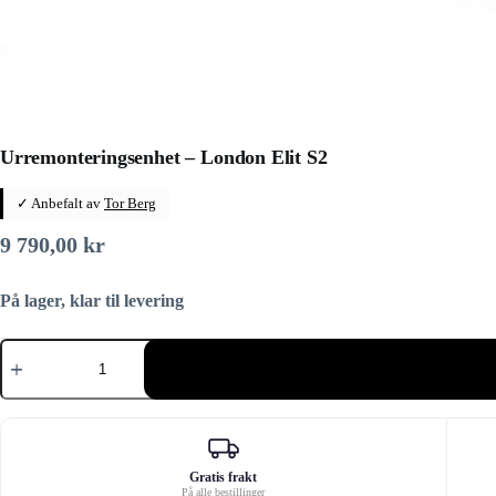
Urremonteringsenhet – London Elit S2
✓ Anbefalt av
Tor Berg
9 790,00
kr
På lager, klar til levering
Urremonteringsenhet
–
London
Elit
S2
antall
Gratis frakt
På alle bestillinger