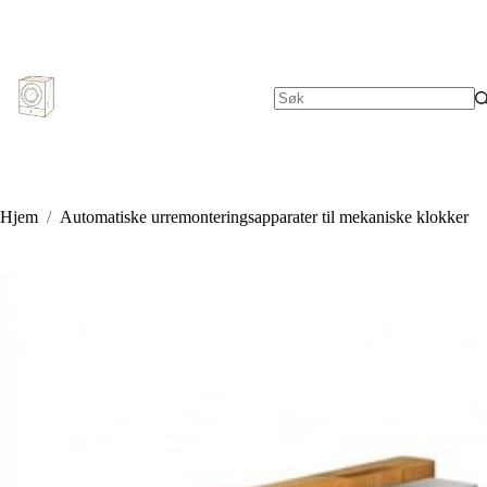
Hopp
til
innholdet
Ingen
resultater
Hjem
/
Automatiske urremonteringsapparater til mekaniske klokker