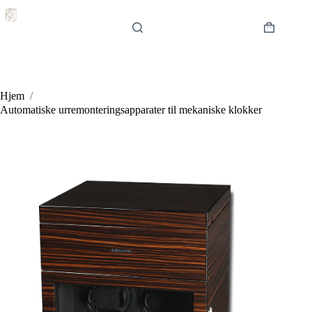
Hopp
til
innholdet
Handlekur
Hjem
/
Automatiske urremonteringsapparater til mekaniske klokker