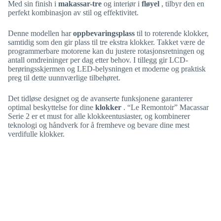
Med sin finish i
makassar-tre
og interiør i
fløyel
, tilbyr den en
perfekt kombinasjon av stil og effektivitet.
Denne modellen har
oppbevaringsplass
til to roterende klokker,
samtidig som den gir plass til tre ekstra klokker. Takket være de
programmerbare motorene kan du justere rotasjonsretningen og
antall omdreininger per dag etter behov. I tillegg gir LCD-
berøringsskjermen og LED-belysningen et moderne og praktisk
preg til dette uunnværlige tilbehøret.
Det tidløse designet og de avanserte funksjonene garanterer
optimal beskyttelse for dine
klokker
. “Le Remontoir” Macassar
Serie 2 er et must for alle klokkeentusiaster, og kombinerer
teknologi og håndverk for å fremheve og bevare dine mest
verdifulle klokker.