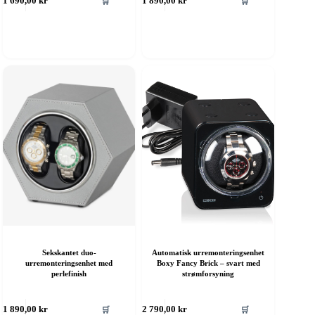
🛒
🛒
1 690,00
kr
1 890,00
kr
Sekskantet duo-
Automatisk urremonteringsenhet
urremonteringsenhet med
Boxy Fancy Brick – svart med
perlefinish
strømforsyning
🛒
🛒
1 890,00
kr
2 790,00
kr