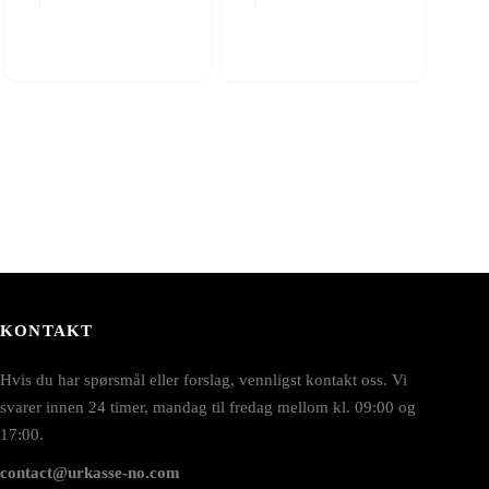
KONTAKT
Hvis du har spørsmål eller forslag, vennligst kontakt oss. Vi
svarer innen 24 timer, mandag til fredag mellom kl. 09:00 og
17:00.
contact@urkasse-no.com