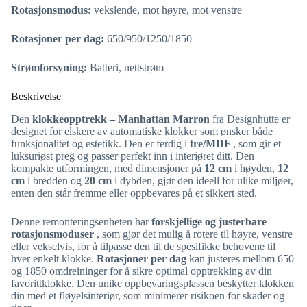
Rotasjonsmodus:
vekslende, mot høyre, mot venstre
Rotasjoner per dag:
650/950/1250/1850
Strømforsyning:
Batteri, nettstrøm
Beskrivelse
Den
klokkeopptrekk – Manhattan Marron
fra Designhütte er
designet for elskere av automatiske klokker som ønsker både
funksjonalitet og estetikk. Den er ferdig i
tre/MDF
, som gir et
luksuriøst preg og passer perfekt inn i interiøret ditt. Den
kompakte utformingen, med dimensjoner på
12 cm
i høyden,
12
cm
i bredden og
20 cm
i dybden, gjør den ideell for ulike miljøer,
enten den står fremme eller oppbevares på et sikkert sted.
Denne remonteringsenheten har
forskjellige og justerbare
rotasjonsmoduser
, som gjør det mulig å rotere til høyre, venstre
eller vekselvis, for å tilpasse den til de spesifikke behovene til
hver enkelt klokke.
Rotasjoner per dag
kan justeres mellom 650
og 1850 omdreininger for å sikre optimal opptrekking av din
favorittklokke. Den unike oppbevaringsplassen beskytter klokken
din med et fløyelsinteriør, som minimerer risikoen for skader og