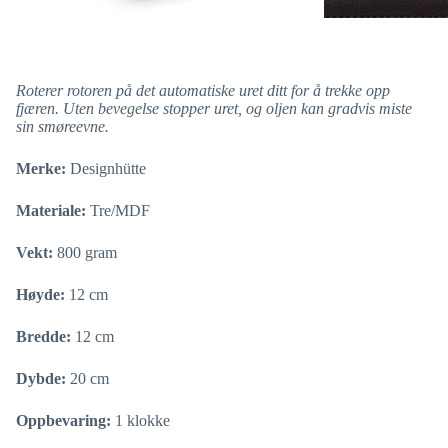
Roterer rotoren på det automatiske uret ditt for å trekke opp
fjæren. Uten bevegelse stopper uret, og oljen kan gradvis miste
sin smøreevne.
Merke:
Designhütte
Materiale:
Tre/MDF
Vekt:
800 gram
Høyde:
12 cm
Bredde:
12 cm
Dybde:
20 cm
Oppbevaring:
1 klokke