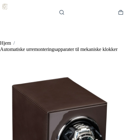
Hopp
til
innholdet
Handlekur
Hjem
/
Automatiske urremonteringsapparater til mekaniske klokker