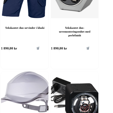
Sekskantet duo-urvinder i khaki
Sekskantet duo-
urremonteringsenhet med
perlefinish
🛒
🛒
1 890,00
kr
1 890,00
kr