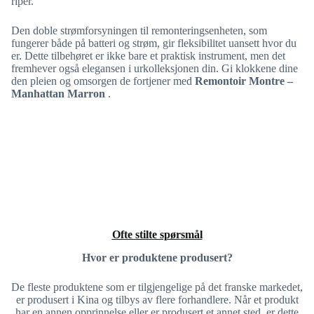
riper.
Den doble strømforsyningen til remonteringsenheten, som
fungerer både på batteri og strøm, gir fleksibilitet uansett hvor du
er. Dette tilbehøret er ikke bare et praktisk instrument, men det
fremhever også elegansen i urkolleksjonen din. Gi klokkene dine
den pleien og omsorgen de fortjener med
Remontoir Montre –
Manhattan Marron
.
Ofte stilte spørsmål
Hvor er produktene produsert?
De fleste produktene som er tilgjengelige på det franske markedet,
er produsert i Kina og tilbys av flere forhandlere. Når et produkt
har en annen opprinnelse eller er produsert et annet sted, er dette