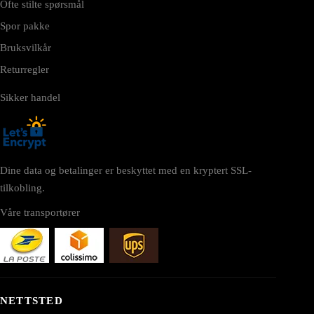
Ofte stilte spørsmål
Spor pakke
Bruksvilkår
Returregler
Sikker handel
Dine data og betalinger er beskyttet med en kryptert SSL-
tilkobling.
Våre transportører
NETTSTED