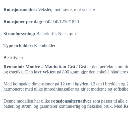
Rotasjonsmodus:
Veksler, mot høyre, mot venstre
Rotasjoner per dag:
650/950/1250/1850
Strømforsyning:
Batteridrift, Nettstrøm
Type urholder:
Klemholder
Beskrivelse
Remontoir Montre – Manhattan Grå / Grå
er den perfekte kombi
og estetikk. Den
lave vekten
på 800 gram gjør den enkel å håndtere og
Med kompakte dimensjoner på 12 cm i høyden, 12 cm i bredden og 20 cm 
harmonerer med ulike innredningsstiler og gir et moderne og sofistike
Denne modellen har ulike
rotasjonsalternativer
som passer til alle 
batteri og strøm, og garanterer kontinuerlig og fleksibel bruk. Med
Re