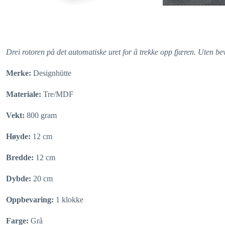
Drei rotoren på det automatiske uret for å trekke opp fjæren. Uten bev
Merke:
Designhütte
Materiale:
Tre/MDF
Vekt:
800 gram
Høyde:
12 cm
Bredde:
12 cm
Dybde:
20 cm
Oppbevaring:
1 klokke
Farge:
Grå