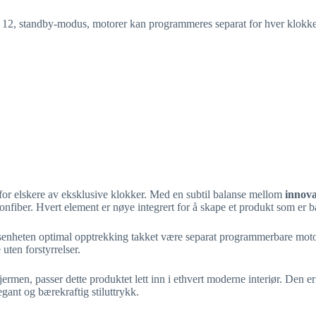
 kl. 12, standby-modus, motorer kan programmeres separat for hver klokk
 for elskere av eksklusive klokker. Med en subtil balanse mellom
innov
onfiber. Hvert element er nøye integrert for å skape et produkt som er b
gsenheten optimal opptrekking takket være separat programmerbare motore
 uten forstyrrelser.
jermen, passer dette produktet lett inn i ethvert moderne interiør. Den er o
gant og bærekraftig stiluttrykk.