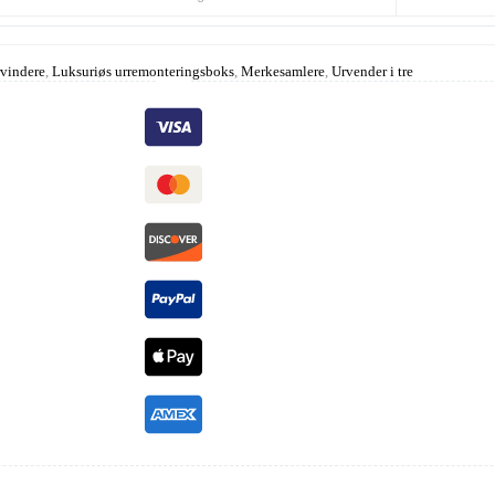
vindere
,
Luksuriøs urremonteringsboks
,
Merkesamlere
,
Urvender i tre