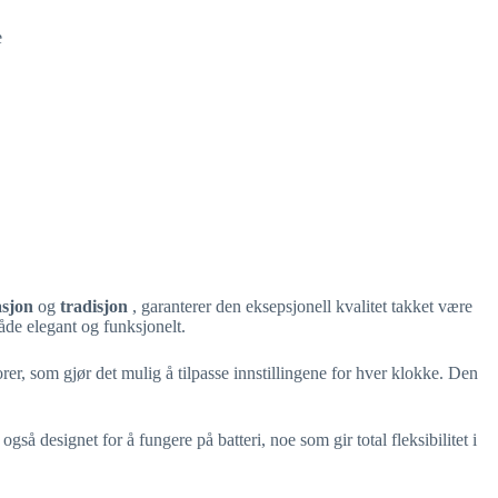
e
asjon
og
tradisjon
, garanterer den eksepsjonell kvalitet takket være
åde elegant og funksjonelt.
r, som gjør det mulig å tilpasse innstillingene for hver klokke. Den
gså designet for å fungere på batteri, noe som gir total fleksibilitet i