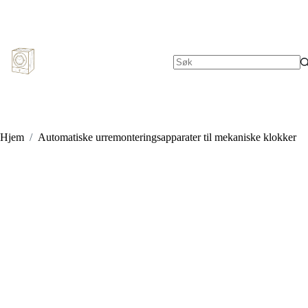
Hopp
til
innholdet
Ingen
resultater
Hjem
/
Automatiske urremonteringsapparater til mekaniske klokker