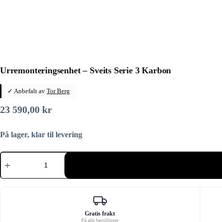
Urremonteringsenhet – Sveits Serie 3 Karbon
✓ Anbefalt av
Tor Berg
23 590,00
kr
På lager, klar til levering
Urremonteringsenhet
–
Sveits
Serie
3
Karbon
antall
Gratis frakt
På alle bestillinger