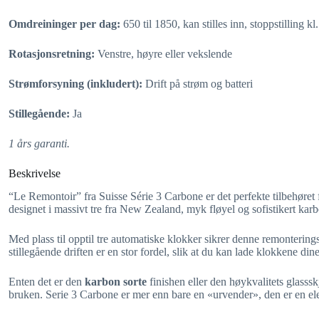
Omdreininger per dag:
650 til 1850, kan stilles inn, stoppstilling
Rotasjonsretning:
Venstre, høyre eller vekslende
Strømforsyning (inkludert):
Drift på strøm og batteri
Stillegående:
Ja
1 års garanti.
Beskrivelse
“Le Remontoir” fra Suisse Série 3 Carbone er det perfekte tilbehøret
designet i massivt tre fra New Zealand, myk fløyel og sofistikert karb
Med plass til opptil tre automatiske klokker sikrer denne remonterin
stillegående driften er en stor fordel, slik at du kan lade klokkene dine
Enten det er den
karbon sorte
finishen eller den høykvalitets glasssk
bruken. Serie 3 Carbone er mer enn bare en «urvender», den er en ele