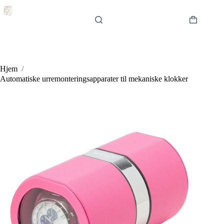
Hopp
til
innholdet
Handlekur
Hjem
/
Automatiske urremonteringsapparater til mekaniske klokker