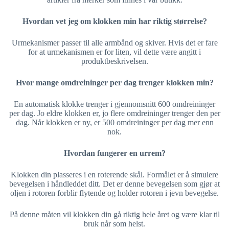
Hvordan vet jeg om klokken min har riktig størrelse?
Urmekanismer passer til alle armbånd og skiver. Hvis det er fare
for at urmekanismen er for liten, vil dette være angitt i
produktbeskrivelsen.
Hvor mange omdreininger per dag trenger klokken min?
En automatisk klokke trenger i gjennomsnitt 600 omdreininger
per dag. Jo eldre klokken er, jo flere omdreininger trenger den per
dag. Når klokken er ny, er 500 omdreininger per dag mer enn
nok.
Hvordan fungerer en urrem?
Klokken din plasseres i en roterende skål. Formålet er å simulere
bevegelsen i håndleddet ditt. Det er denne bevegelsen som gjør at
oljen i rotoren forblir flytende og holder rotoren i jevn bevegelse.
På denne måten vil klokken din gå riktig hele året og være klar til
bruk når som helst.