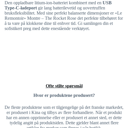
Den oppladbare litium-ion-batteriet kombinert med en
USB
Type-C-ladeport
gir lang batterilevetid og uovertruffen
bruksfleksibilitet. Med sine perfekt balanserte dimensjoner er «Le
Remontoir» Montre – The Rocket Rose det perfekte tilbehøret for
å ta vare på klokkene dine til enhver tid. Gi samlingen din et
sofistikert preg med dette enestående verktøyet.
Ofte stilte spørsmål
Hvor er produktene produsert?
De fleste produktene som er tilgjengelige på det franske markedet,
er produsert i Kina og tilbys av flere forhandlere. Når et produkt
har en annen opprinnelse eller er produsert et annet sted, er dette
tydelig angitt på produktsiden. Dette gjelder blant annet flere
artikler fra merker som finnes i vår butikk.