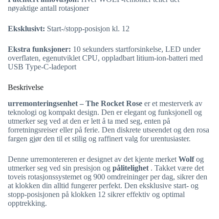
nøyaktige antall rotasjoner
Eksklusivt:
Start-/stopp-posisjon kl. 12
Ekstra funksjoner:
10 sekunders startforsinkelse, LED under
overflaten, egenutviklet CPU, oppladbart litium-ion-batteri med
USB Type-C-ladeport
Beskrivelse
urremonteringsenhet – The Rocket Rose
er et mesterverk av
teknologi og kompakt design. Den er elegant og funksjonell og
utmerker seg ved at den er lett å ta med seg, enten på
forretningsreiser eller på ferie. Den diskrete utseendet og den rosa
fargen gjør den til et stilig og raffinert valg for urentusiaster.
Denne urremontereren er designet av det kjente merket
Wolf
og
utmerker seg ved sin presisjon og
pålitelighet
. Takket være det
toveis rotasjonssystemet og 900 omdreininger per dag, sikrer den
at klokken din alltid fungerer perfekt. Den eksklusive start- og
stopp-posisjonen på klokken 12 sikrer effektiv og optimal
opptrekking.