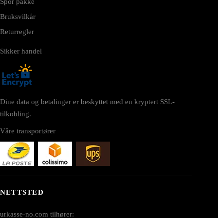
Spor pakke
Bruksvilkår
Returregler
Sikker handel
Dine data og betalinger er beskyttet med en kryptert SSL-
tilkobling.
Våre transportører
NETTSTED
urkasse-no.com tilhører: