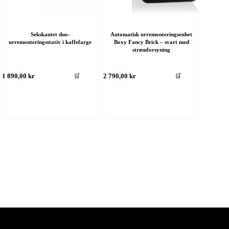
Sekskantet duo-
Automatisk urremonteringsenhet
urremonteringsstativ i kaffefarge
Boxy Fancy Brick – svart med
strømforsyning
🛒
🛒
1 890,00
kr
2 790,00
kr