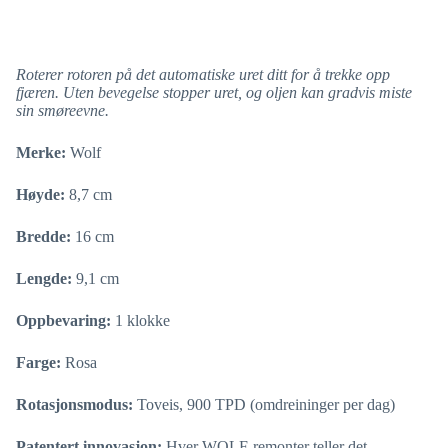
Roterer rotoren på det automatiske uret ditt for å trekke opp
fjæren. Uten bevegelse stopper uret, og oljen kan gradvis miste
sin smøreevne.
Merke:
Wolf
Høyde:
8,7 cm
Bredde:
16 cm
Lengde:
9,1 cm
Oppbevaring:
1 klokke
Farge:
Rosa
Rotasjonsmodus:
Toveis, 900 TPD (omdreininger per dag)
Patentert innovasjon:
Hver WOLF-remonter teller det