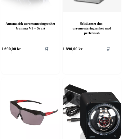
Automatisk urremonteringsenhet
Sekskantet duo-
Gamma V1 – Svart
urremonteringsenhet med
perlefinish
🛒
🛒
1 690,00
kr
1 890,00
kr