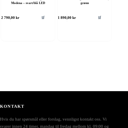
Modena – svart/blå LED
grønn
🛒
🛒
2 790,00
kr
1 890,00
kr
KONTAKT
Hvis du har spørsmål eller forslag, vennligst kontakt oss. Vi
svarer innen 24 timer, mandag til fredag mellom kl. 09:00 og