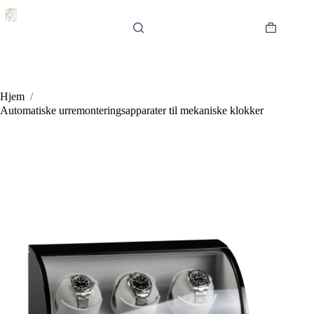
Hopp
til
innholdet
Handlekur
Hjem
/
Automatiske urremonteringsapparater til mekaniske klokker