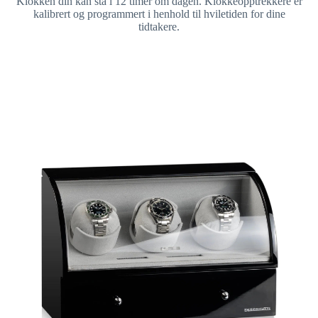
Klokken din kan stå i 12 timer om dagen. Klokkeopptrekkere er
kalibrert og programmert i henhold til hviletiden for dine
tidtakere.