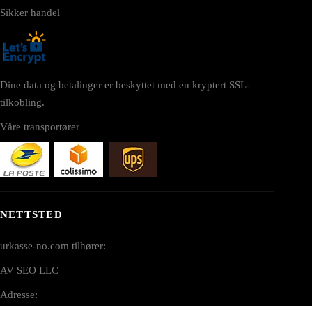
Sikker handel
Dine data og betalinger er beskyttet med en kryptert SSL-
tilkobling.
Våre transportører
NETTSTED
urkasse-no.com tilhører:
AV SEO LLC
Adresse: