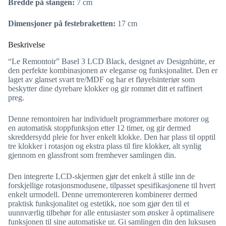
Bredde på stangen:
7 cm
Dimensjoner på festebraketten:
17 cm
Beskrivelse
“Le Remontoir” Basel 3 LCD Black, designet av Designhütte, er
den perfekte kombinasjonen av eleganse og funksjonalitet. Den er
laget av glanset svart tre/MDF og har et fløyelsinteriør som
beskytter dine dyrebare klokker og gir rommet ditt et raffinert
preg.
Denne remontoiren har individuelt programmerbare motorer og
en automatisk stoppfunksjon etter 12 timer, og gir dermed
skreddersydd pleie for hver enkelt klokke. Den har plass til opptil
tre klokker i rotasjon og ekstra plass til fire klokker, alt synlig
gjennom en glassfront som fremhever samlingen din.
Den integrerte LCD-skjermen gjør det enkelt å stille inn de
forskjellige rotasjonsmodusene, tilpasset spesifikasjonene til hvert
enkelt urmodell. Denne urremontereren kombinerer dermed
praktisk funksjonalitet og estetikk, noe som gjør den til et
uunnværlig tilbehør for alle entusiaster som ønsker å optimalisere
funksjonen til sine automatiske ur. Gi samlingen din den luksusen