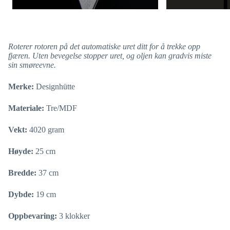
Roterer rotoren på det automatiske uret ditt for å trekke opp
fjæren. Uten bevegelse stopper uret, og oljen kan gradvis miste
sin smøreevne.
Merke:
Designhütte
Materiale:
Tre/MDF
Vekt:
4020 gram
Høyde:
25 cm
Bredde:
37 cm
Dybde:
19 cm
Oppbevaring:
3 klokker