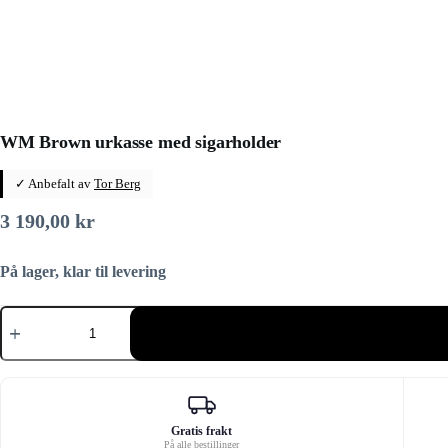
WM Brown urkasse med sigarholder
✓ Anbefalt av
Tor Berg
3 190,00
kr
På lager, klar til levering
WM
Brown
urkasse
med
sigarholder
antall
Gratis frakt
På alle bestillinger