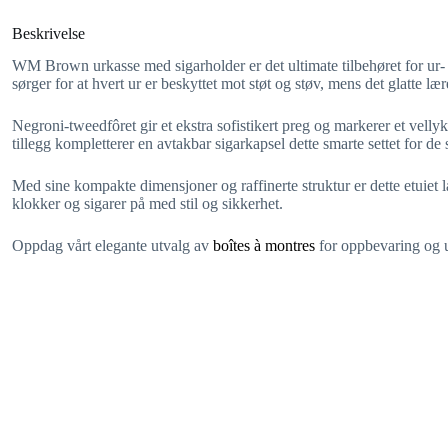
Beskrivelse
WM Brown urkasse med sigarholder er det ultimate tilbehøret for ur- 
sørger for at hvert ur er beskyttet mot støt og støv, mens det glatte lære
Negroni-tweedfôret gir et ekstra sofistikert preg og markerer et vel
tillegg kompletterer en avtakbar sigarkapsel dette smarte settet for de
Med sine kompakte dimensjoner og raffinerte struktur er dette etuiet
klokker og sigarer på med stil og sikkerhet.
Oppdag vårt elegante utvalg av
boîtes à montres
for oppbevaring og ut