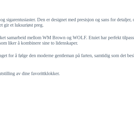
og sigarentusiaster. Den er designet med presisjon og sans for detaljer
t gir et luksuriøst preg.
lykket samarbeid mellom WM Brown og WOLF. Etuiet har perfekt tilpasset 
 som liker å kombinere sine to lidenskaper.
 laget for å følge den moderne gentleman på farten, samtidig som det be
stilling av dine favorittklokker.