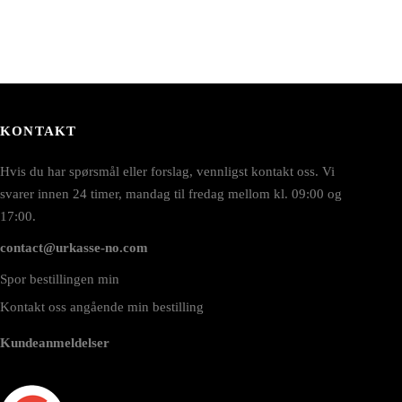
KONTAKT
Hvis du har spørsmål eller forslag, vennligst kontakt oss. Vi
svarer innen 24 timer, mandag til fredag mellom kl. 09:00 og
17:00.
contact@urkasse-no.com
Spor bestillingen min
Kontakt oss angående min bestilling
Kundeanmeldelser