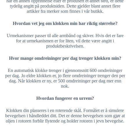
har en annen opprinnelse eller er produsert et annet sted, er dette
tydelig angitt på produktsiden. Dette gjelder blant annet flere
artikler fra merker som finnes i vår butikk.
Hvordan vet jeg om klokken min har riktig størrelse?
Urmekanismer passer til alle armbånd og skiver. Hvis det er fare
for at urmekanismen er for liten, vil dette være angitt i
produktbeskrivelsen.
Hvor mange omdreininger per dag trenger klokken min?
En automatisk klokke trenger i gjennomsnitt 600 omdreininger
per dag. Jo eldre klokken er, jo flere omdreininger trenger den per
dag. Når klokken er ny, er 500 omdreininger per dag mer enn
nok.
Hvordan fungerer en urrem?
Klokken din plasseres i en roterende skål. Formålet er å simulere
bevegelsen i håndleddet ditt. Det er denne bevegelsen som gjør at
oljen i rotoren forblir flytende og holder rotoren i jevn bevegelse.