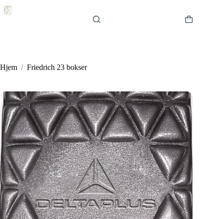
Hopp
til
innholdet
Handlekur
Hjem
/
Friedrich 23 bokser