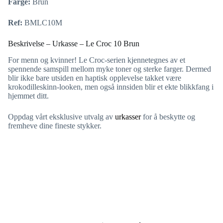
Farge:
Brun
Ref:
BMLC10M
Beskrivelse – Urkasse – Le Croc 10 Brun
For menn og kvinner! Le Croc-serien kjennetegnes av et
spennende samspill mellom myke toner og sterke farger. Dermed
blir ikke bare utsiden en haptisk opplevelse takket være
krokodilleskinn-looken, men også innsiden blir et ekte blikkfang i
hjemmet ditt.
Oppdag vårt eksklusive utvalg av
urkasser
for å beskytte og
fremheve dine fineste stykker.