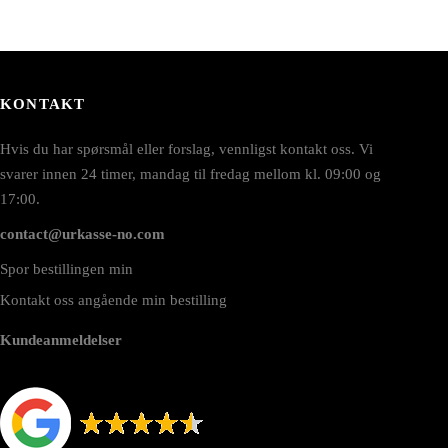
KONTAKT
Hvis du har spørsmål eller forslag, vennligst kontakt oss. Vi
svarer innen 24 timer, mandag til fredag mellom kl. 09:00 og
17:00.
contact@urkasse-no.com
Spor bestillingen min
Kontakt oss angående min bestilling
Kundeanmeldelser