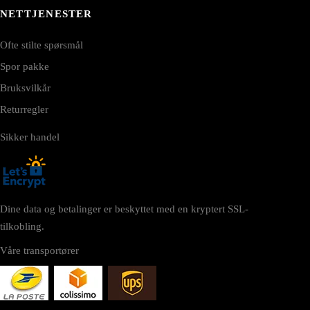
NETTJENESTER
Ofte stilte spørsmål
Spor pakke
Bruksvilkår
Returregler
Sikker handel
Dine data og betalinger er beskyttet med en kryptert SSL-
tilkobling.
Våre transportører