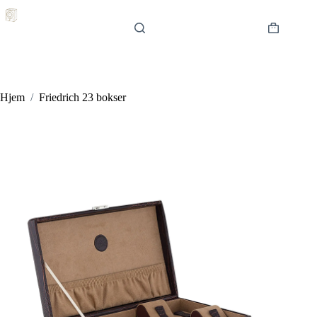
Hopp
til
innholdet
Handlekur
Hjem
/
Friedrich 23 bokser