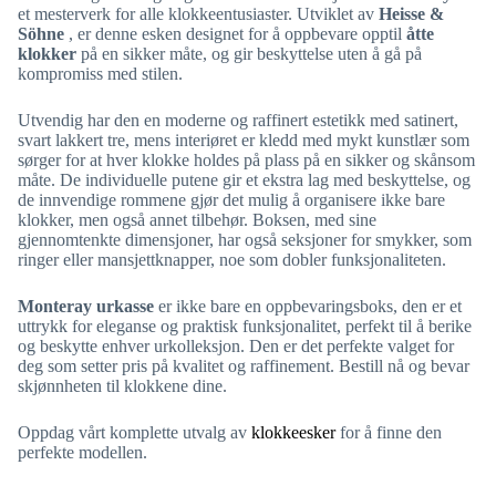
et mesterverk for alle klokkeentusiaster. Utviklet av
Heisse &
Söhne
, er denne esken designet for å oppbevare opptil
åtte
klokker
på en sikker måte, og gir beskyttelse uten å gå på
kompromiss med stilen.
Utvendig har den en moderne og raffinert estetikk med satinert,
svart lakkert tre, mens interiøret er kledd med mykt kunstlær som
sørger for at hver klokke holdes på plass på en sikker og skånsom
måte. De individuelle putene gir et ekstra lag med beskyttelse, og
de innvendige rommene gjør det mulig å organisere ikke bare
klokker, men også annet tilbehør. Boksen, med sine
gjennomtenkte dimensjoner, har også seksjoner for smykker, som
ringer eller mansjettknapper, noe som dobler funksjonaliteten.
Monteray urkasse
er ikke bare en oppbevaringsboks, den er et
uttrykk for eleganse og praktisk funksjonalitet, perfekt til å berike
og beskytte enhver urkolleksjon. Den er det perfekte valget for
deg som setter pris på kvalitet og raffinement. Bestill nå og bevar
skjønnheten til klokkene dine.
Oppdag vårt komplette utvalg av
klokkeesker
for å finne den
perfekte modellen.