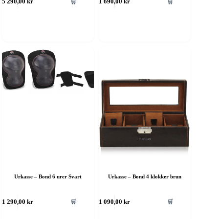
🛒
🛒
5 290,00
kr
1 690,00
kr
Urkasse – Bond 6 urer Svart
Urkasse – Bond 4 klokker brun
🛒
🛒
1 290,00
kr
1 090,00
kr