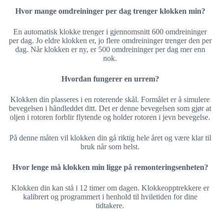
Hvor mange omdreininger per dag trenger klokken min?
En automatisk klokke trenger i gjennomsnitt 600 omdreininger
per dag. Jo eldre klokken er, jo flere omdreininger trenger den per
dag. Når klokken er ny, er 500 omdreininger per dag mer enn
nok.
Hvordan fungerer en urrem?
Klokken din plasseres i en roterende skål. Formålet er å simulere
bevegelsen i håndleddet ditt. Det er denne bevegelsen som gjør at
oljen i rotoren forblir flytende og holder rotoren i jevn bevegelse.
På denne måten vil klokken din gå riktig hele året og være klar til
bruk når som helst.
Hvor lenge må klokken min ligge på remonteringsenheten?
Klokken din kan stå i 12 timer om dagen. Klokkeopptrekkere er
kalibrert og programmert i henhold til hviletiden for dine
tidtakere.