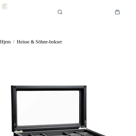
Hopp
til
innholdet
Handlekur
Hjem
/
Heisse & Söhne-bokser