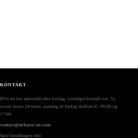
KONTAKT
Hvis du har spørsmål eller forslag, vennligst kontakt oss. Vi
svarer innen 24 timer, mandag til fredag mellom kl. 09:00 og
17:00.
contact@urkasse-no.com
Spor bestillingen min