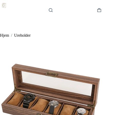
Hopp
til
innholdet
Handlekur
Hjem
/
Ureholder