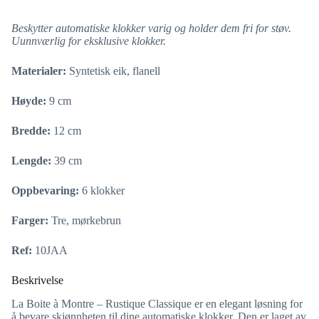
Beskytter automatiske klokker varig og holder dem fri for støv.
Uunnværlig for eksklusive klokker.
Materialer:
Syntetisk eik, flanell
Høyde:
9 cm
Bredde:
12 cm
Lengde:
39 cm
Oppbevaring:
6 klokker
Farger:
Tre, mørkebrun
Ref:
10JAA
Beskrivelse
La Boite à Montre – Rustique Classique er en elegant løsning for
å bevare skjønnheten til dine automatiske klokker. Den er laget av