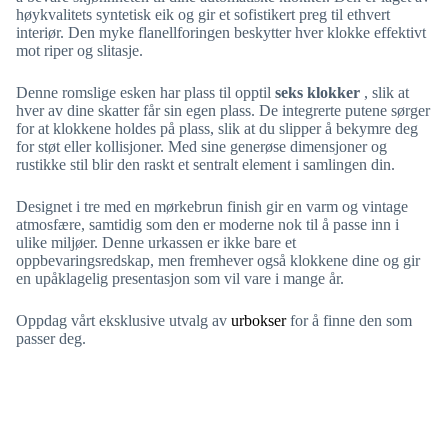
høykvalitets syntetisk eik og gir et sofistikert preg til ethvert
interiør. Den myke flanellforingen beskytter hver klokke effektivt
mot riper og slitasje.
Denne romslige esken har plass til opptil
seks klokker
, slik at
hver av dine skatter får sin egen plass. De integrerte putene sørger
for at klokkene holdes på plass, slik at du slipper å bekymre deg
for støt eller kollisjoner. Med sine generøse dimensjoner og
rustikke stil blir den raskt et sentralt element i samlingen din.
Designet i tre med en mørkebrun finish gir en varm og vintage
atmosfære, samtidig som den er moderne nok til å passe inn i
ulike miljøer. Denne urkassen er ikke bare et
oppbevaringsredskap, men fremhever også klokkene dine og gir
en upåklagelig presentasjon som vil vare i mange år.
Oppdag vårt eksklusive utvalg av
urbokser
for å finne den som
passer deg.