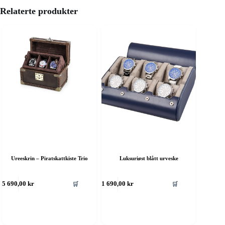
Relaterte produkter
Ureeskrin – Piratskattkiste Trio
Luksuriøst blått urveske
🛒
🛒
5 690,00
kr
1 690,00
kr