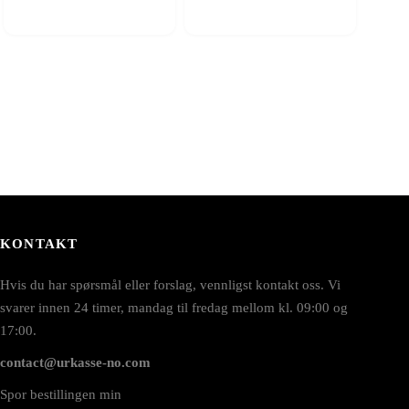
KONTAKT
Hvis du har spørsmål eller forslag, vennligst kontakt oss. Vi
svarer innen 24 timer, mandag til fredag mellom kl. 09:00 og
17:00.
contact@urkasse-no.com
Spor bestillingen min