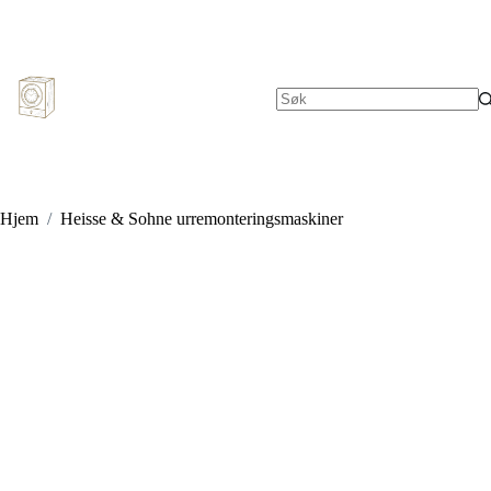
Hopp
til
innholdet
Ingen
resultater
Hjem
/
Heisse & Sohne urremonteringsmaskiner