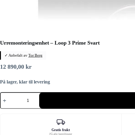
Urremonteringsenhet – Loop 3 Prime Svart
✓ Anbefalt av
Tor Berg
12 890,00
kr
På lager, klar til levering
Urremonteringsenhet
–
Loop
3
Prime
Svart
antall
Gratis frakt
På alle bestillinger