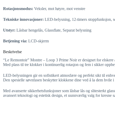
Rotasjonsmodus:
Veksler, mot høyre, mot venstre
Tekniske innovasjoner:
LED-belysning, 12-timers stoppfunksjon, 
Utstyr:
Låsbar hengelås, Glassflate, Separat belysning
Betjening via:
LCD-skjerm
Beskrivelse
“Le Remontoir” Montre – Loop 3 Prime Noir er designet for elskere av 
Med plass til tre klokker i kontinuerlig rotasjon og fem i sikker oppb
LED-belysningen gir en sofistikert atmosfære og perfekt sikt til enhv
Den spesielle søvnfasen beskytter klokkene dine ved å la dem hvile 
Med avanserte sikkerhetsfunksjoner som låsbar lås og slitesterkt gl
avansert teknologi og estetisk design, et uunnværlig valg for kresne s