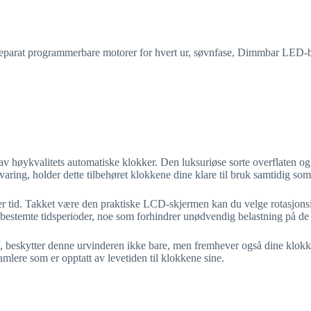
separat programmerbare motorer for hvert ur, søvnfase, Dimmbar LED-
høykvalitets automatiske klokker. Den luksuriøse sorte overflaten og fin
evaring, holder dette tilbehøret klokkene dine klare til bruk samtidig s
er tid. Takket være den praktiske LCD-skjermen kan du velge rotasjonsin
i bestemte tidsperioder, noe som forhindrer unødvendig belastning på d
ass, beskytter denne urvinderen ikke bare, men fremhever også dine kl
amlere som er opptatt av levetiden til klokkene sine.