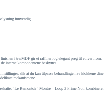
belysning innvendig
ishen i tre/MDF gir et raffinert og elegant preg til ethvert rom.
om de interne komponentene beskyttes.
nstillinger, slik at du kan tilpasse behandlingen av klokkene dine.
e delikate mekanismene.
okkeskatte. “Le Remontoir” Montre – Loop 3 Prime Noir kombinerer